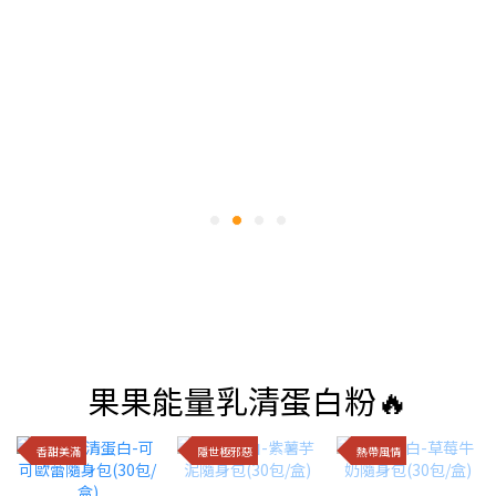
果果能量乳清蛋白粉🔥
香甜美滿
隱世極邪惡
熱帶風情