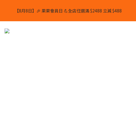
【8月8日】🎉 果果會員日 💪全店任選滿 $2488 立減 $488
【8月8日】🎉 果果會員日 💪全店任選滿 $2488 立減 $488
【1/8-31/8】8月下單即贈 蛋白威化餅×1-隨機口味
結帳輸入[gopowerhk]，可享全單*95折*，可與活動折扣疊加。
[新會員優惠]新會員註冊即送$20購物金
【8月8日】🎉 果果會員日 💪全店任選滿 $2488 立減 $488