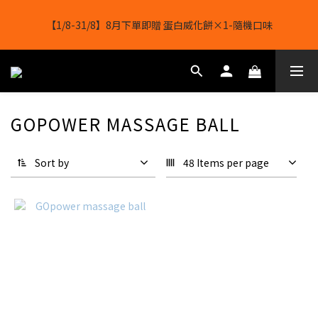
【11/8-16/8】🔥超級購物節🔥全店任選 滿 $1388 立減 $188
【1/8-31/8】8月下單即贈 蛋白威化餅×1-隨機口味
結帳輸入[gopowerhk]，可享全單*95折*，可與活動折扣疊加。
[新會員優惠]新會員註冊即送$20購物金
GOPOWER MASSAGE BALL
【11/8-16/8】🔥超級購物節🔥全店任選 滿 $1388 立減 $188
Sort by
48 Items per page