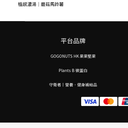
植感濃湯｜蘑菇馬鈴薯
平台品牌
GOGONUTS HK 果果堅果
Plants B 彼蛋白
守衛者丨謍養．健身補給品