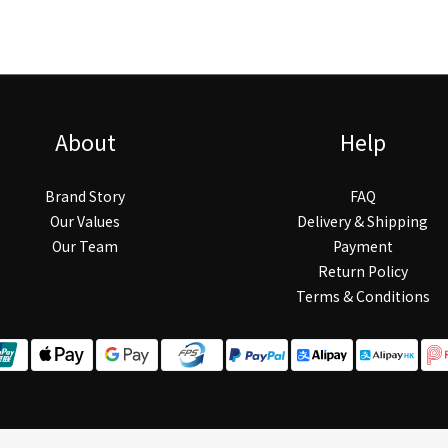
About
Help
Brand Story
FAQ
Our Values
Delivery & Shipping
Our Team
Payment
Return Policy
Terms & Conditions