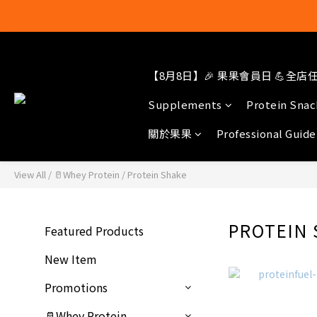
【8月8日】🎉 果果會員日 💪全店任選
結帳輸入[gop
Supplements
Protein Snac
關於果果
Professional Guide
View All
/
🥛Whey Protein
/
Protein Shake
PROTEIN
Featured Products
New Item
Promotions
🥛Whey Protein