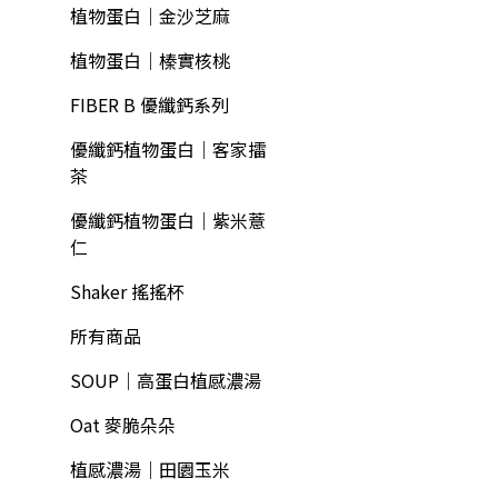
植物蛋白｜金沙芝麻
植物蛋白｜榛實核桃
FIBER B 優纖鈣系列
優纖鈣植物蛋白｜客家擂
茶
優纖鈣植物蛋白｜紫米薏
仁
Shaker 搖搖杯
所有商品
SOUP｜高蛋白植感濃湯
Oat 麥脆朵朵
植感濃湯｜田園玉米