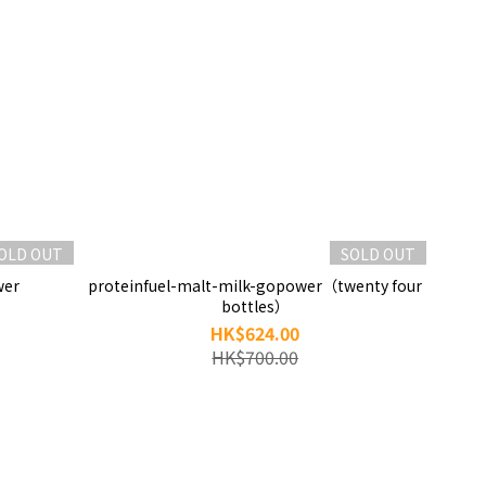
OLD OUT
SOLD OUT
wer
proteinfuel-malt-milk-gopower（twenty four
bottles）
HK$624.00
HK$700.00