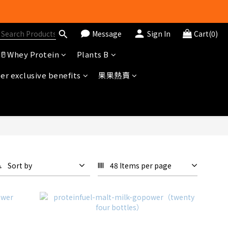
Message
Sign In
Cart(0)
🥛Whey Protein
Plants B
冊即送$20購物金
r exclusive benefits
果果熱賣
Sort by
48 Items per page