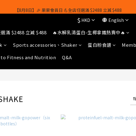
【8月8日】🎉 果果會員日 💪全店任選滿 $2488 立減 $488
【8月8日】🎉 果果會員日 💪全店任選滿 $2488 立減 $488
$
HKD
English
【1/8-31/8】8月下單即贈 蛋白威化餅×1-隨機口味
滿 $2488 立減 $488
🔥水解乳清蛋白-生椰拿鐵熱賣中🔥
owerhk]，可享全單*95折*，可與活動折扣疊加。[新會員優惠]新會員註
k
Sports accessories、Shaker
蛋白粉食譜
Membe
【8月8日】🎉 果果會員日 💪全店任選滿 $2488 立減 $488
 to Fitness and Nutrition
Q&A
 SHAKE