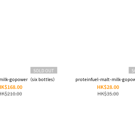
SOLD OUT
S
-milk-gopower（six bottles）
proteinfuel-malt-milk-gopo
HK$168.00
HK$28.00
HK$210.00
HK$35.00