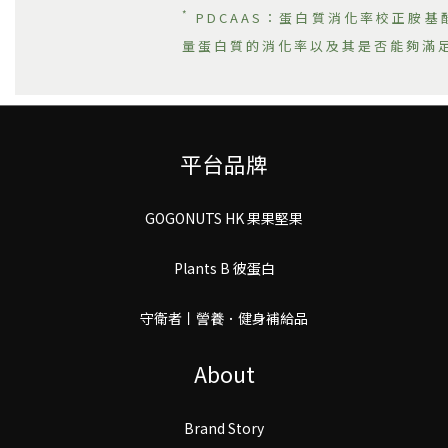
*
PDCAAS：蛋白質消化率校正胺基酸評分 
量蛋白質的消化率以及其是否能夠滿
平台品牌
GOGONUTS HK 果果堅果
Plants B 彼蛋白
守衛者丨謍養．健身補給品
About
Brand Story