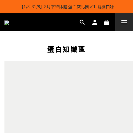
【1/8-31/8】8月下單即贈 蛋白威化餅×1-隨機口味
【1/8-31/8】8月下單即贈 蛋白威化餅×1-隨機口味
結帳輸入[gopowerhk]，可享全單*95折*，可與活動折扣疊加。
[新會員優惠]新會員註冊即送$20購物金
【1/8-31/8】8月下單即贈 蛋白威化餅×1-隨機口味
蛋白知識區