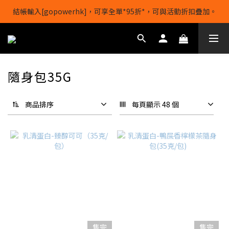
結帳輸入[gopowerhk]，可享全單*95折*，可與活動折扣疊加。
【1/8-31/8】8月下單即贈 蛋白威化餅×1-隨機口味
[新會員優惠]新會員註冊即送$20購物金
【1/8-31/8】8月下單即贈 蛋白威化餅×1-隨機口味
隨身包35G
商品排序
每頁顯示 48 個
售完
售完