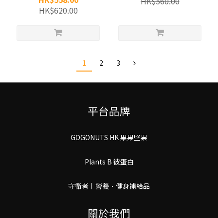
HK$560.00
HK$620.00
1
2
3
平台品牌
GOGONUTS HK 果果堅果
Plants B 彼蛋白
守衛者丨謍養．健身補給品
關於我們