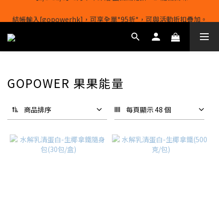
結帳輸入[gopowerhk]，可享全單*95折*，可與活動折扣疊加。
【1/8-31/8】8月下單即贈 蛋白威化餅×1-隨機口味
[新會員優惠]新會員註冊即送$20購物金
【1/8-31/8】8月下單即贈 蛋白威化餅×1-隨機口味
GOPOWER 果果能量
商品排序
每頁顯示 48 個