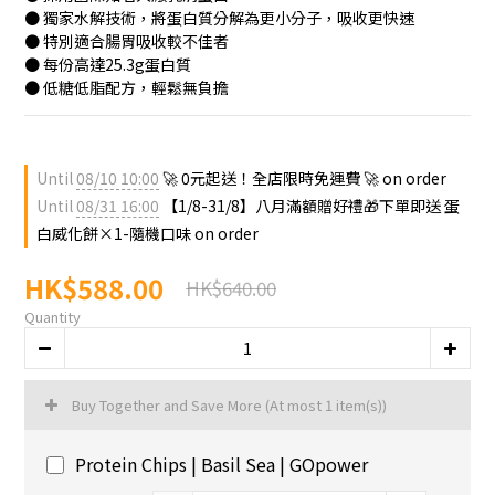
● 獨家水解技術，將蛋白質分解為更小分子，吸收更快速
● 特別適合腸胃吸收較不佳者
● 每份高達25.3g蛋白質
● 低糖低脂配方，輕鬆無負擔
Until
08/10 10:00
🚀 0元起送！全店限時免運費 🚀 on order
Until
08/31 16:00
【1/8-31/8】八月滿額贈好禮🎁下單即送 蛋
白威化餅×1-隨機口味 on order
HK$588.00
HK$640.00
Quantity
Buy Together and Save More
(At most 1 item(s))
Protein Chips | Basil Sea | GOpower