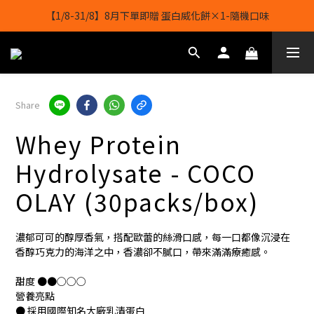
【1/8-31/8】8月下單即贈 蛋白威化餅×1-隨機口味
【1/8-31/8】8月下單即贈 蛋白威化餅×1-隨機口味
結帳輸入[gopowerhk]，可享全單*95折*，可與活動折扣疊加。
[新會員優惠]新會員註冊即送$20購物金
Share
【1/8-31/8】8月下單即贈 蛋白威化餅×1-隨機口味
Whey Protein
Hydrolysate - COCO
OLAY (30packs/box)
濃郁可可的醇厚香氣，搭配歐蕾的絲滑口感，每一口都像沉浸在
香醇巧克力的海洋之中，香濃卻不膩口，帶來滿滿療癒感。
甜度 ●●○○○
營養亮點
● 採用國際知名大廠乳清蛋白