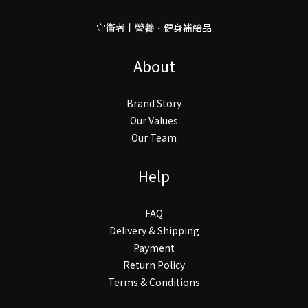
守衛者丨謍養．健身補給品
About
Brand Story
Our Values
Our Team
Help
FAQ
Delivery & Shipping
Payment
Return Policy
Terms & Conditions