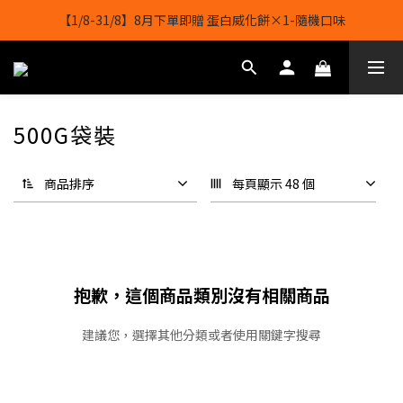
【1/8-31/8】8月下單即贈 蛋白威化餅×1-隨機口味
【1/8-31/8】8月下單即贈 蛋白威化餅×1-隨機口味
結帳輸入[gopowerhk]，可享全單*95折*，可與活動折扣疊加。
[新會員優惠]新會員註冊即送$20購物金
500G袋裝
【1/8-31/8】8月下單即贈 蛋白威化餅×1-隨機口味
商品排序
每頁顯示 48 個
抱歉，這個商品類別沒有相關商品
建議您，選擇其他分類或者使用關鍵字搜尋