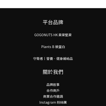
平台品牌
GOGONUTS HK 果果堅果
Plants B 彼蛋白
守衛者丨謍養．健身補給品
關於我們
品牌故事
合作商戶
商業合作邀請
Instagram 粉絲團