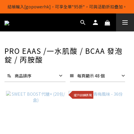
結帳輸入[gopowerhk]，可享全單*95折*，可與活動折扣疊加。
【1/8-31/8】8月下單即贈 蛋白威化餅×1-隨機口味
[新會員優惠]新會員註冊即送$20購物金
【1/8-31/8】8月下單即贈 蛋白威化餅×1-隨機口味
PRO EAAS /一水肌酸 / BCAA 發泡
錠 / 丙胺酸
商品排序
每頁顯示 48 個
提升訓練表現