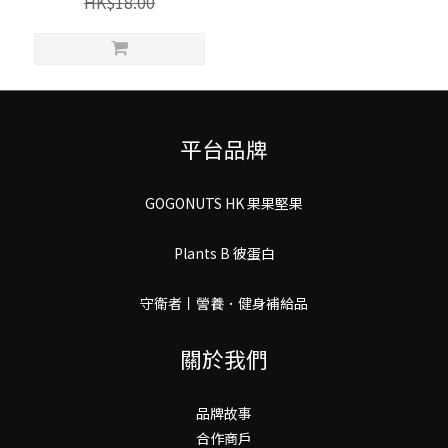
HK$18.00
平台品牌
GOGONUTS HK 果果堅果
Plants B 彼蛋白
守衛者丨謍養．健身補給品
關於我們
品牌故事
合作商戶