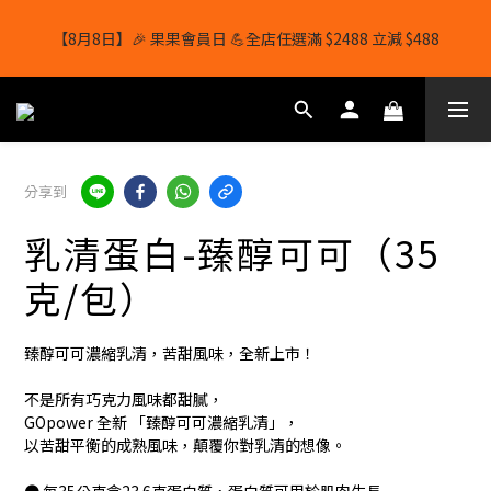
【8月8日】🎉 果果會員日 💪全店任選滿 $2488 立減 $488
【8月8日】🎉 果果會員日 💪全店任選滿 $2488 立減 $488
【1/8-31/8】8月下單即贈 蛋白威化餅×1-隨機口味
結帳輸入[gopowerhk]，可享全單*95折*，可與活動折扣疊加。
分享到
[新會員優惠]新會員註冊即送$20購物金
乳清蛋白-臻醇可可（35
【8月8日】🎉 果果會員日 💪全店任選滿 $2488 立減 $488
克/包）
臻醇可可濃縮乳清，苦甜風味，全新上市！
不是所有巧克力風味都甜膩，
GOpower 全新 「臻醇可可濃縮乳清」，
以苦甜平衡的成熟風味，顛覆你對乳清的想像。