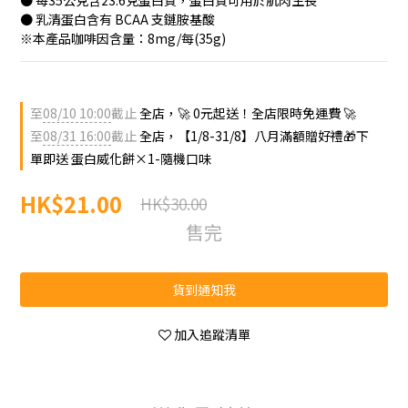
● 每35公克含23.6克蛋白質，蛋白質可用於肌肉生長
● 乳清蛋白含有 BCAA 支鏈胺基酸
※本產品咖啡因含量：8mg/每(35g)
至
08/10 10:00
截止
全店，🚀 0元起送！全店限時免運費 🚀
至
08/31 16:00
截止
全店，【1/8-31/8】八月滿額贈好禮🎁下
單即送 蛋白威化餅×1-隨機口味
HK$21.00
HK$30.00
售完
貨到通知我
加入追蹤清單