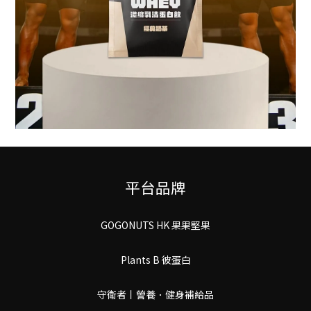
平台品牌
GOGONUTS HK 果果堅果
Plants B 彼蛋白
守衛者丨謍養．健身補給品