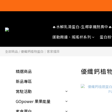
🔥水解乳清蛋白-生椰拿鐵熱賣中🔥
運動周邊、搖搖杯系列
蛋白粉
全部商品
/
優纖鈣植物蛋白｜客家擂茶
優纖鈣植
精選商品
新品專區
常駐活動
GOpower 果果能量
素食蛋白