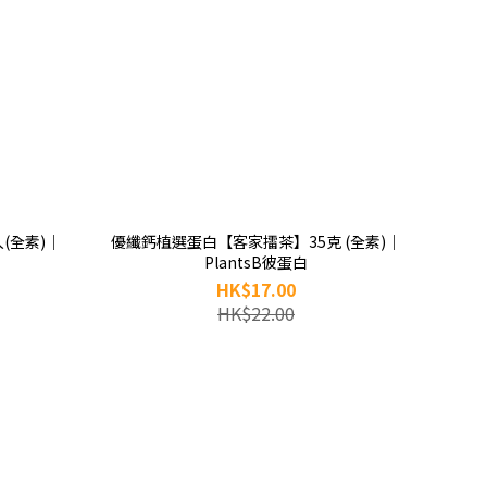
(全素)｜
優纖鈣植選蛋白【客家擂茶】35克 (全素)｜
PlantsB彼蛋白
HK$17.00
HK$22.00