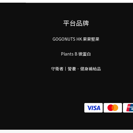
平台品牌
GOGONUTS HK 果果堅果
Plants B 彼蛋白
守衛者丨謍養．健身補給品