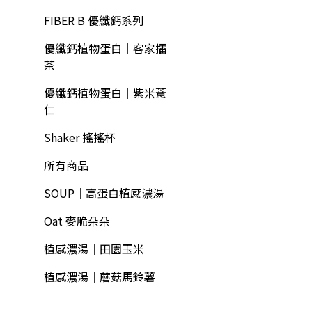
FIBER B 優纖鈣系列
優纖鈣植物蛋白｜客家擂
茶
優纖鈣植物蛋白｜紫米薏
仁
Shaker 搖搖杯
所有商品
SOUP｜高蛋白植感濃湯
Oat 麥脆朵朵
植感濃湯｜田園玉米
植感濃湯｜蘑菇馬鈴薯