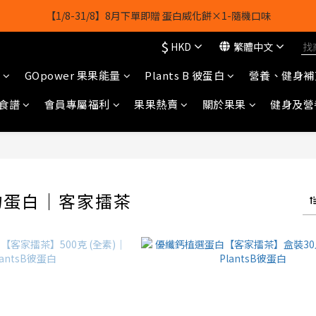
【1/8-31/8】8月下單即贈 蛋白威化餅×1-隨機口味
【1/8-31/8】8月下單即贈 蛋白威化餅×1-隨機口味
$
HKD
繁體中文
結帳輸入[gopowerhk]，可享全單*95折*，可與活動折扣疊加。
GOpower 果果能量
Plants B 彼蛋白
營養、健身補
[新會員優惠]新會員註冊即送$20購物金
食譜
會員專屬福利
果果熱賣
關於果果
健身及營
【1/8-31/8】8月下單即贈 蛋白威化餅×1-隨機口味
物蛋白｜客家擂茶