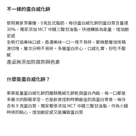
不一樣的蛋白威化餅
使用異麥芽寡糖、0克反式脂肪，每份蛋白威化餅的蛋白質含量達
30%，獨家添加 MCT 中鏈三酸甘油脂，快速轉換為能量、增加飽
足感
全新打造美味口感，香濃美味一口一塊不易碎，緊緻壓層技術精
湛切塊，層次分明不易碎。多層蛋白夾心，口感扎實，好吃不甜
膩
產品無添加防腐劑與色素
什麼是蛋白威化餅？
果果能量蛋白威化餅四層酥脆威化餅乾與蛋白內餡，每一口都是
多層次的酥脆享受，也是飲食控制時期最佳的高蛋白零食，每份
含有 9 克蛋白質，獨家奢侈添加 MCT 中鏈三酸甘油脂，作為小餓
時候的點心，增加飽足感又能攝取蛋白質