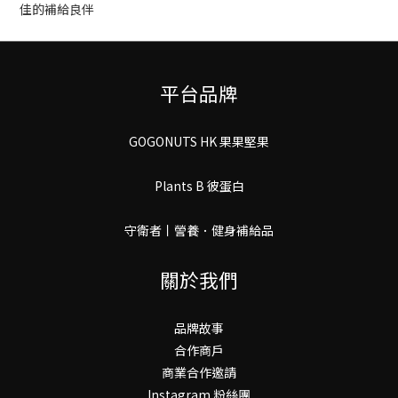
佳的補給良伴
平台品牌
GOGONUTS HK 果果堅果
Plants B 彼蛋白
守衛者丨謍養．健身補給品
關於我們
品牌故事
合作商戶
商業合作邀請
Instagram 粉絲團