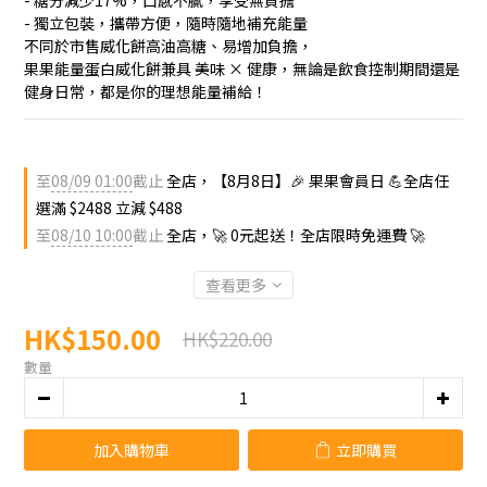
- 糖分減少17%，口感不膩，享受無負擔
- 獨立包裝，攜帶方便，隨時隨地補充能量
不同於市售威化餅高油高糖、易增加負擔，
果果能量蛋白威化餅兼具 美味 × 健康，無論是飲食控制期間還是
健身日常，都是你的理想能量補給！
至
08/09 01:00
截止
全店，【8月8日】🎉 果果會員日 💪全店任
選滿 $2488 立減 $488
至
08/10 10:00
截止
全店，🚀 0元起送！全店限時免運費 🚀
查看更多
HK$150.00
HK$220.00
數量
加入購物車
立即購買