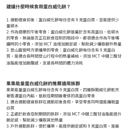
建議什麼時候食用蛋白威化餅？
1. 運動健身前後：蛋白威化餅每份含有 9 克蛋白質，並能提供少
量碳水
2. 作為健康的午後零食：蛋白威化餅是屬於含有高蛋白、低碳水
的零食，無論是否正在飲食控制的階段中，都很適合作為午後嘴
饞時的小零食，添加 MCT 油增加飽足感、幫助減少攝取額外熱量
3. 登山露營時方便攜帶的零食：蛋白威化餅每份含有 9 克蛋白
質，是適合長時間登山行程中的熱量補給，添加 MCT 中鏈三酸甘
油脂能增加飽腹感，支援長時間的體力消耗
果果能量蛋白威化餅的推薦適用族群
果果能量蛋白威化餅每份含有 9 克蛋白質，四層酥脆威化餅乾夾
著香濃蛋白內餡，是飲控期間最奢侈的高蛋白零食
1. 適合運動健身族群在運動前後食用，享受零食同時還能攝取蛋
白質
2. 正處於飲食控制期間的族群，添加 MCT 中鏈三酸甘油脂能提升
飽足感、幫助減少攝取其他熱量
3. 戶外運動族群，便於攜帶，能提供飽足感和 9 克蛋白質，是最