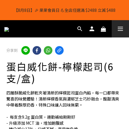
【8月8日】🎉 果果會員日 💪全店任選滿 $2488 立減 $488
【8月8日】🎉 果果會員日 💪全店任選滿 $2488 立減 $488
【1/8-31/8】8月下單即贈 蛋白威化餅×1-隨機口味
結帳輸入[gopowerhk]，可享全單*95折*，可與活動折扣疊加。
分享到
[新會員優惠]新會員註冊即送$20購物金
蛋白威化餅-檸檬起司(6
【8月8日】🎉 果果會員日 💪全店任選滿 $2488 立減 $488
支/盒)
四層酥脆威化餅乾夾著清新的檸檬起司蛋白內餡，每一口都帶來
驚喜的味覺體驗！清新檸檬香氣與濃郁芝士巧妙融合，酸甜清爽
中帶着醇厚奶香，特殊口味讓人回味無窮。
-  每支含9.2g 蛋白質，運動補給剛剛好
- 升級添加 MCT 油，增加飽腹感