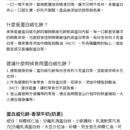
一口一塊不易碎，緊緻壓層技術精湛切塊，層次分明不易碎。多層蛋白
夾心，口感扎實，好吃不甜膩。產品無添加防腐劑與色素。
什麼是蛋白威化餅？
果果能量蛋白威化餅四層酥脆威化餅乾與蛋白內餡，每一口都是多層次
的酥脆享受，也是飲食控制時期最佳的高蛋白零食，每份含有約 9 克蛋
白質，獨家奢侈添加中鏈脂肪酸油（MCT），作為嘴饞時的點心，增加
飽足感又能攝取蛋白質。
建議什麼時候食用蛋白威化餅？
1. 運動健身前後：蛋白威化餅每份含有約 9 克蛋白質，並能提供碳水化
合物。
2. 作為健康的午後零食：含有蛋白質、低碳水，添加中鏈脂肪酸油
（MCT）提供能量，讓吃零食也不感負擔。
3. 登山露營時方便攜帶的零食：適合長時間登山行程中的熱量補給，大
小適合隨身攜帶。
蛋白威化餅-香草牛奶(奶素)
成分：棕櫚核仁油、分離乳清蛋白粉、小麥麵粉、乳清軟質巧克
力[分離乳清蛋白粉、大豆沙拉油、砂糖、完全氫化棕櫚仁油、可