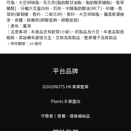
可脂、大豆卵磷脂、乳化劑(脂肪酸甘油酯、脂肪酸蔗糖酯)、香草
蘭醛]、分離大豆蛋白粉、奶粉、中鏈脂肪酸油(MCT)、砂糖、香
草粉(葡萄糖、香料、二氧化矽)、香料、大豆卵磷脂、羅漢果濃縮
液、食鹽、膨脹劑(碳酸氫鈉、碳酸氫銨)
｜產地：臺灣
｜注意事項：
本產品含有麩質(小麥)、奶製品及大豆。本產品製造
廠房，其設備有處理花生、芝麻及其製品、堅果種子及其製品
｜保存期限：10 個月
平台品牌
GOGONUTS HK 果果堅果
Plants B 彼蛋白
守衛者丨謍養．健身補給品