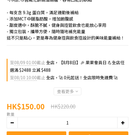
- 每支含 9.3g 蛋白質，滿足運動後補給
- 添加MCT中鏈脂肪酸，增加飽腹感
- 甜度適中，酥脆不膩，健身與控管飲食也能放心享用
- 獨立包裝，攜帶方便，隨時隨地補充能量
這不只是點心，更是專為健身控與飲食控設計的美味能量補給！
至
08/09 01:00
截止
全店，【8月8日】🎉 果果會員日 💪全店任
選滿 $2488 立減 $488
至
08/10 10:00
截止
全店，🚀 0元起送！全店限時免運費 🚀
查看更多
HK$150.00
HK$220.00
數量