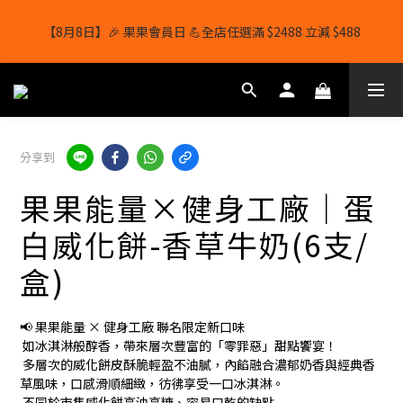
【8月8日】🎉 果果會員日 💪全店任選滿 $2488 立減 $488
【8月8日】🎉 果果會員日 💪全店任選滿 $2488 立減 $488
【1/8-31/8】8月下單即贈 蛋白威化餅×1-隨機口味
結帳輸入[gopowerhk]，可享全單*95折*，可與活動折扣疊加。
分享到
[新會員優惠]新會員註冊即送$20購物金
果果能量×健身工廠｜蛋
【8月8日】🎉 果果會員日 💪全店任選滿 $2488 立減 $488
白威化餅-香草牛奶(6支/
盒)
📢 果果能量 × 健身工廠 聯名限定新口味
 如冰淇淋般醇香，帶來層次豐富的「零罪惡」甜點饗宴！
 多層次的威化餅皮酥脆輕盈不油膩，內餡融合濃郁奶香與經典香
草風味，口感滑順細緻，彷彿享受一口冰淇淋。
 不同於市售威化餅高油高糖、容易口乾的缺點