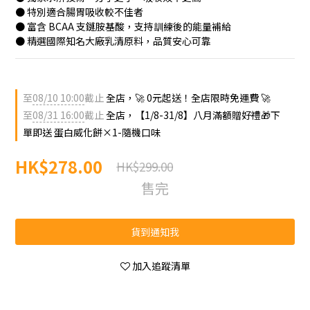
● 特別適合腸胃吸收較不佳者
● 富含 BCAA 支鏈胺基酸，支持訓練後的能量補給
● 精選國際知名大廠乳清原料，品質安心可靠
至
08/10 10:00
截止
全店，🚀 0元起送！全店限時免運費 🚀
至
08/31 16:00
截止
全店，【1/8-31/8】八月滿額贈好禮🎁下
單即送 蛋白威化餅×1-隨機口味
HK$278.00
HK$299.00
售完
貨到通知我
加入追蹤清單