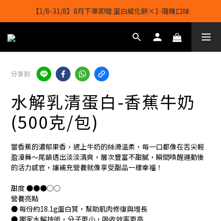
【1/8-31/8】8月下單即贈 蛋白威化餅×1-隨機口味
【1/8-31/8】8月下單即贈 蛋白威化餅×1-隨機口味
結帳輸入[gopowerhk]，可享全單*95折*，可與活動折扣疊加。
[新會員優惠]新會員註冊即送$20購物金
分享到
【1/8-31/8】8月下單即贈 蛋白威化餅×1-隨機口味
水解乳清蛋白-香蕉牛奶
(500克/包)
當香蕉的濃郁果香，遇上牛奶的絲滑溫柔，每一口都像在舌尖輕
盈漫舞～尾韻透出淡淡清爽，層次豐富不甜膩，瞬間喚醒運動後
的活力感官，讓補充營養就像享受甜品一樣幸福！
甜度 ●●●○○
營養亮點
● 每份約18.1g蛋白質，幫助肌肉修復與增長
● 獨家水解技術，分子更小，吸收效率更高