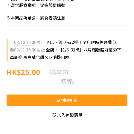
。富含膳食纖維，促進腸胃蠕動
※本商品為葷食，素食者請注意
至
08/10 10:00
截止
全店，🚀 0元起送！全店限時免運費 🚀
至
08/31 16:00
截止
全店，【1/8-31/8】八月滿額贈好禮🎁下
單即送 蛋白威化餅×1-隨機口味
HK$25.00
HK$30.00
售完
貨到通知我
加入追蹤清單