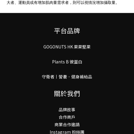
大者、運動員或有增加肌肉量需求者，則可以視情況增加攝取量。
平台品牌
GOGONUTS HK 果果堅果
Plants B 彼蛋白
守衛者丨謍養．健身補給品
關於我們
品牌故事
合作商戶
商業合作邀請
Instagram 粉絲團