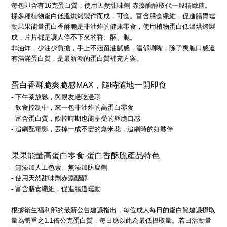
每包即含有16克蛋白質，使用天然甜味劑-赤藻醣醇取代一般精緻糖。
採多種植物蛋白低溫烘烤製作而成，可食。富含膳食纖維，促進腸胃蠕
動果果能量蛋白香酥脆是非油炸的健康零食，使用植物蛋白低溫烘烤製
成，片片都是讓人停不下來的香、酥、脆。
非油炸，少油少負擔，手上不殘留油膩感，濃郁涮嘴，除了爽脆口感還
有滿滿蛋白質，是最新潮的蛋白質補充方案。
蛋白香酥脆爽脆感MAX，隨時隨地一開即食
- 下午茶放鬆，與親友邊吃邊聊
- 飲食控制中，來一包非油炸的高蛋白零食
- 富含蛋白質，飲控時期也能享受的酥脆口感
- 追劇配電影，丟掉一成不變的爆米花，追劇時的好夥伴
果果能量高蛋白零食-蛋白香酥脆產品特色
- 無添加人工色素、無添加防腐劑
- 使用天然甜味劑赤藻醣醇
- 富含膳食纖維，促進腸道蠕動
根據衛生福利部的最新公告建議指出，每位成人每日的蛋白質建議攝取
量為體重之1.1倍公克蛋白質，每日應以此為最低攝取量。若日活動量