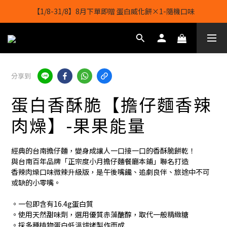
【1/8-31/8】8月下單即贈 蛋白威化餅×1-隨機口味
【1/8-31/8】8月下單即贈 蛋白威化餅×1-隨機口味
結帳輸入[gopowerhk]，可享全單*95折*，可與活動折扣疊加。
[新會員優惠]新會員註冊即送$20購物金
分享到
【1/8-31/8】8月下單即贈 蛋白威化餅×1-隨機口味
蛋白香酥脆【擔仔麵香辣
肉燥】-果果能量
經典的台南擔仔麵，變身成讓人一口接一口的香酥脆餅乾！
與台南百年品牌「正宗度小月擔仔麵餐廳本鋪」聯名打造
香辣肉燥口味微辣升級版，是午後嘴饞、追劇良伴、旅途中不可
或缺的小零嘴。
。一包即含有16.4g蛋白質
。使用天然甜味劑，選用優質赤藻醣醇，取代一般精緻糖
。採多種植物蛋白低溫烘烤製作而成