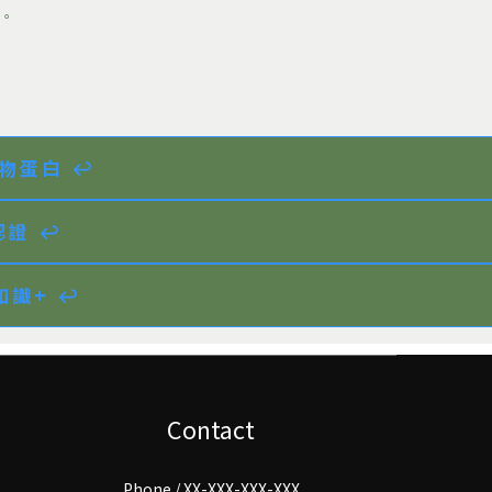
。
物蛋白 ↩︎
證 ↩︎
識+ ↩︎
Contact
Phone / XX-XXX-XXX-XXX