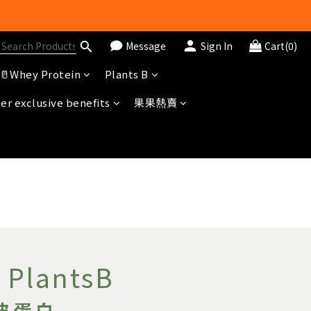
Message
Sign In
Cart(0)
冊即送$20購物金
🥛Whey Protein
Plants B
r exclusive benefits
果果熱賣
f PlantsB
彼蛋白