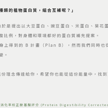
種類的植物蛋白質，組合互補呢？」
 彼蛋白於是提出以大豆蛋白、豌豆蛋白、米蛋白、葵花
酸比例，對身體和環境都好的蛋白質補充提案。
上得到的 B 計畫（Plan B），然而我們同時也
變。
 想將這份理念傳達給你，希望你也能從這份能量中，找
化率校正胺基酸評分 (Protein Digestibility Corr