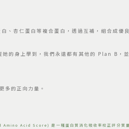
蛋白、杏仁蛋白等複合蛋白，透過互補，組合成優良 
從她的身上學到，我們永遠都有其他的 Plan B，
到更多的正向力量。
ected Amino Acid Score) 是一種蛋白質消化吸收率校正