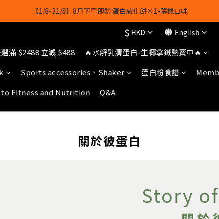
【8月8日】🎉 果果會員日 💪全店任選滿 $2488 立減 $488
【1/8-31/8】8月下單即贈 蛋白威化餅×1-隨機口味
$
HKD
English
owerhk]，可享全單*95折*，可與活動折扣疊加。[新會員優惠]新會員註
滿 $2488 立減 $488
🔥水解乳清蛋白-生椰拿鐵熱賣中🔥
【8月8日】🎉 果果會員日 💪全店任選滿 $2488 立減 $488
k
Sports accessories、Shaker
蛋白粉食譜
Membe
 to Fitness and Nutrition
Q&A
關於彼蛋白
Story o
關於