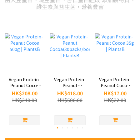
維生素與益生菌，營養豐富
Vegan Protein-
Vegan Protein-
Vegan Protein-
Peanut Cocoa
Peanut Cocoa
Peanut
500g | PlantsB
35g | PlantsB
Cocoa(30packs/box)
HK$208.00
HK$17.00
HK$418.00
| PlantsB
HK$240.00
HK$22.00
HK$500.00