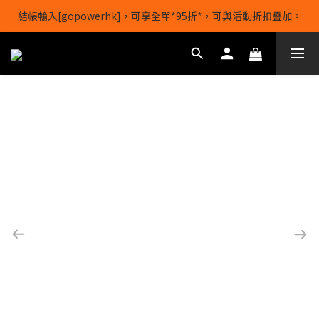
結帳輸入[gopowerhk]，可享全單*95折*，可與活動折扣疊加。
【1/8-31/8】8月下單即贈 蛋白威化餅×1-隨機口味
[新會員優惠]新會員註冊即送$20購物金
【1/8-31/8】8月下單即贈 蛋白威化餅×1-隨機口味