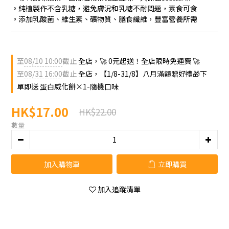
。純植製作不含乳糖，避免膚況和乳糖不耐問題，素食可食
。添加乳酸菌、維生素、礦物質、膳食纖維，豐富營養所需
至
08/10 10:00
截止
全店，🚀 0元起送！全店限時免運費 🚀
至
08/31 16:00
截止
全店，【1/8-31/8】八月滿額贈好禮🎁下
單即送 蛋白威化餅×1-隨機口味
HK$17.00
HK$22.00
數量
加入購物車
立即購買
加入追蹤清單