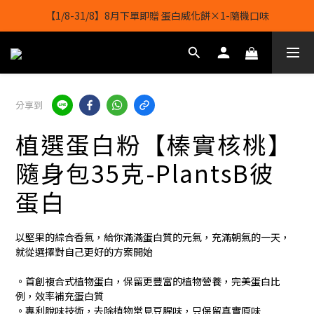
【1/8-31/8】8月下單即贈 蛋白威化餅×1-隨機口味
【1/8-31/8】8月下單即贈 蛋白威化餅×1-隨機口味
結帳輸入[gopowerhk]，可享全單*95折*，可與活動折扣疊加。
[新會員優惠]新會員註冊即送$20購物金
分享到
【1/8-31/8】8月下單即贈 蛋白威化餅×1-隨機口味
植選蛋白粉【榛實核桃】
隨身包35克-PlantsB彼
蛋白
以堅果的綜合香氣，給你滿滿蛋白質的元氣，充滿朝氣的一天，
就從選擇對自己更好的方案開始
。首創複合式植物蛋白，保留更豐富的植物營養，完美蛋白比
例，效率補充蛋白質
。專利脫味技術，去除植物常見豆腥味，只保留真實原味