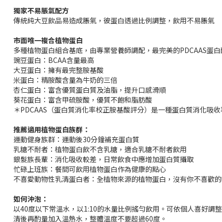
獨家不易脹氣配方
傳統純大豆飲品易造成脹氣，彼蛋白透過比例調整，飲用不易脹氣
市面唯一複合植物蛋白
多種植物蛋白組合基底，由專業營養師調配，最完美的PDCAAS蛋
豌豆蛋白：BCAA含量最高
大豆蛋白：擁有最完整胺基酸
米蛋白：精胺酸含量為牛奶的三倍
杏仁蛋白：富含優質蛋白質及油脂，提升口感滑順
葵花蛋白：富含甲硫胺酸，優質不飽和脂肪酸
＊PDCAAS（蛋白質消化率校正胺基酸評分）是一種蛋白質消化
推薦適用植物蛋白族群：
運動健身族群：運動後30分鐘補充蛋白質
乳糖不耐者：植物蛋白飲不含乳糖，適合乳糖不耐者飲用
銀髮族長輩：消化吸收較差，日常飲食中應增加蛋白質攝取
忙碌上班族：餐間可飲用植物蛋白作為健康的點心
不喜愛動物性乳清蛋白者：全植物來源的植物蛋白，沒有你不喜歡的
如何沖泡：
以40度以下常溫水，以1:10的水量比例搖勻飲用。可依個人喜好
清後再酌量加入溫熱水，整體溫度不要超過60度。