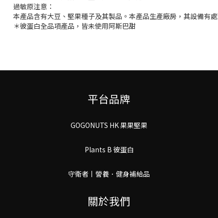
過敏原注意：
本產品含有大豆、堅果種子及其製品。本產品生產廠房，其設備有處
＊彼蛋白全品項產品，皆未使用阿斯巴甜
平台品牌
GOGONUTS HK 果果堅果
Plants B 彼蛋白
守衛者丨謍養．健身補給品
關於我們