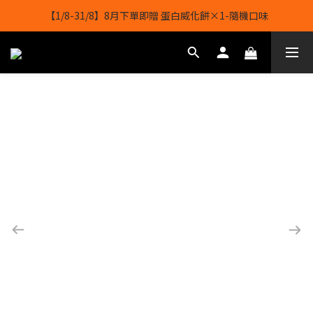
【1/8-31/8】8月下單即贈 蛋白威化餅×1-隨機口味
【1/8-31/8】8月下單即贈 蛋白威化餅×1-隨機口味
結帳輸入[gopowerhk]，可享全單*95折*，可與活動折扣疊加。
[新會員優惠]新會員註冊即送$20購物金
【1/8-31/8】8月下單即贈 蛋白威化餅×1-隨機口味