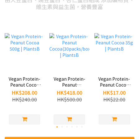
維生素與益生菌，營養豐富
Vegan Protein-
Vegan Protein-
Vegan Protein-
Peanut Cocoa
Peanut Cocoa
Peanut
500g | PlantsB
35g | PlantsB
Cocoa(30packs/box)
HK$208.00
HK$17.00
HK$418.00
| PlantsB
HK$240.00
HK$22.00
HK$500.00