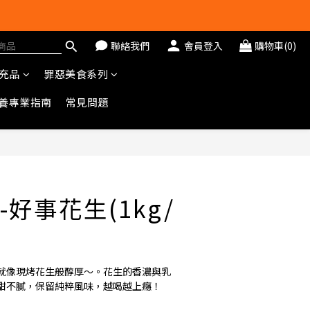
聯絡我們
會員登入
購物車(0)
充品
罪惡美食系列
養專業指南
常見問題
立即購買
好事花生(1kg/
就像現烤花生般醇厚～。花生的香濃與乳
甜不膩，保留純粹風味，越喝越上癮！