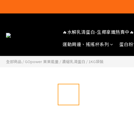
🔥水解乳清蛋白-生椰拿鐵熱賣中🔥
運動周邊、搖搖杯系列
蛋白粉
全部商品
/
GOpower 果果能量
/
濃縮乳清蛋白
/
1KG袋裝