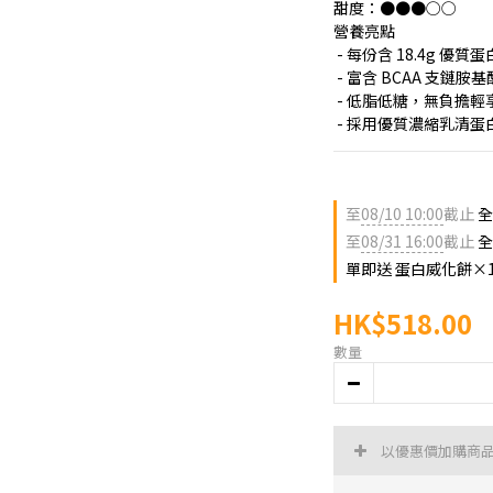
甜度：●●●○○
營養亮點
 - 每份含 18.4g
 - 富含 BCAA 支鏈
 - 低脂低糖，無負擔輕
 - 採用優質濃縮乳清
至
08/10 10:00
截止
全
至
08/31 16:00
截止
全
單即送 蛋白威化餅×
HK$518.00
數量
以優惠價加購商