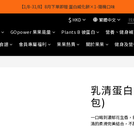
【1/8-31/8】8月下單即贈 蛋白威化餅×1-隨機口味
【1/8-31/8】8月下單即贈 蛋白威化餅×1-隨機口味
$
HKD
繁體中文
結帳輸入[gopowerhk]，可享全單*95折*，可與活動折扣疊加。
GOpower 果果能量
Plants B 彼蛋白
營養、健身補
[新會員優惠]新會員註冊即送$20購物金
食譜
會員專屬福利
果果熱賣
關於果果
健身及營
【1/8-31/8】8月下單即贈 蛋白威化餅×1-隨機口味
乳清蛋白-
包)
一口喝到濃郁花生香，
清的柔滑完美結合，不