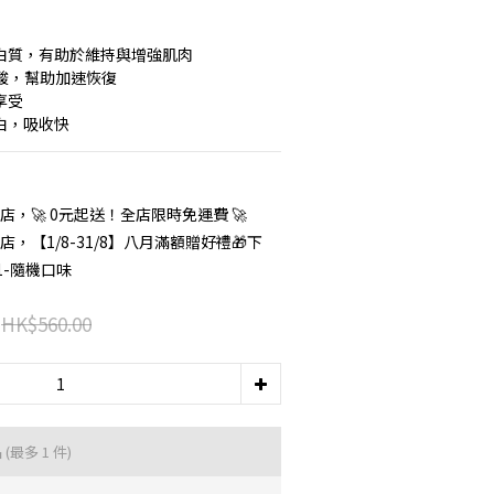
 優質蛋白質，有助於維持與增強肌肉
胺基酸，幫助加速恢復
享受
蛋白，吸收快
店，🚀 0元起送！全店限時免運費 🚀
店，【1/8-31/8】八月滿額贈好禮🎁下
1-隨機口味
HK$560.00
品
(最多 1 件)