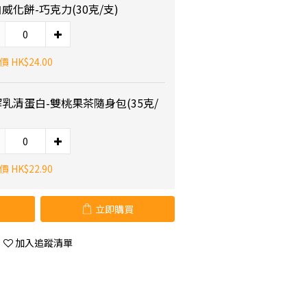
威化餅-巧克力(30克/支)
 HK$24.00
乳清蛋白-雙桃果茶隨身包(35克/
 HK$22.90
立即購買
加入追蹤清單