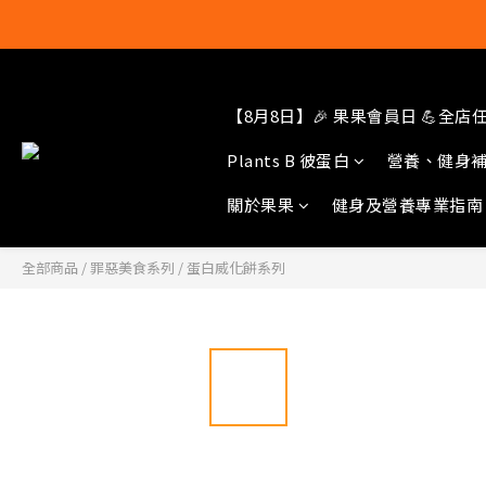
【8月8日】🎉 果果會員日 💪全店任選
結帳輸入[gop
Plants B 彼蛋白
營養、健身
關於果果
健身及營養專業指南
全部商品
/
罪惡美食系列
/
蛋白威化餅系列