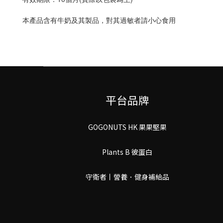
本產品含有牛奶及其製品，對其過敏者請小心食用
平台品牌
GOGONUTS HK 果果堅果
Plants B 彼蛋白
守衛者丨謍養．健身補給品