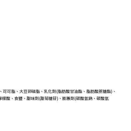
、可可脂、大豆卵磷脂、乳化劑
(
脂肪酸甘油酯、脂肪酸蔗糖酯
)
、
檸檬酸、食鹽、甜味劑
(
甜菊糖苷
)
、膨脹劑
(
碳酸氫鈉、碳酸氫