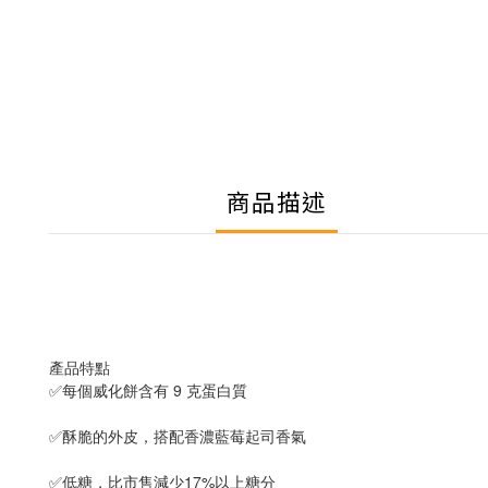
商品描述
產品特點
✅每個威化餅含有 9 克蛋白質
✅酥脆的外皮，搭配香濃藍莓起司香氣
✅低糖，比市售減少17%以上糖分