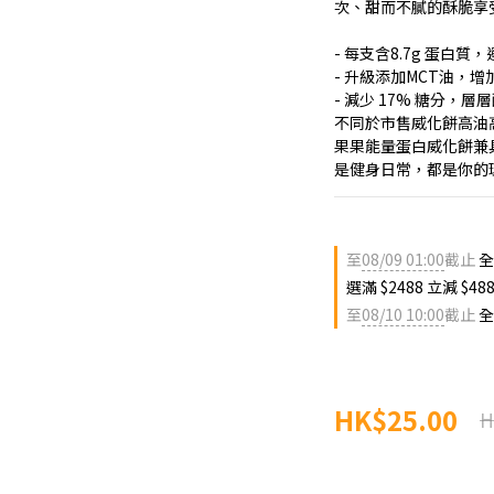
次、甜而不膩的酥脆享
- 每支含8.7g 蛋白
- 升級添加MCT油，增
- 減少 17% 糖分，
不同於市售威化餅高油
果果能量蛋白威化餅兼具
是健身日常，都是你的
至
08/09 01:00
截止
全
選滿 $2488 立減 $48
至
08/10 10:00
截止
全
HK$25.00
H