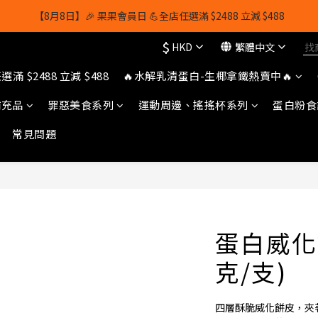
【8月8日】🎉 果果會員日 💪全店任選滿 $2488 立減 $488
【8月8日】🎉 果果會員日 💪全店任選滿 $2488 立減 $488
$
HKD
繁體中文
【1/8-31/8】8月下單即贈 蛋白威化餅×1-隨機口味
滿 $2488 立減 $488
🔥水解乳清蛋白-生椰拿鐵熱賣中🔥
owerhk]，可享全單*95折*，可與活動折扣疊加。[新會員優惠]新會員註
補充品
罪惡美食系列
運動周邊、搖搖杯系列
蛋白粉食
【8月8日】🎉 果果會員日 💪全店任選滿 $2488 立減 $488
常見問題
蛋白威化
克/支)
四層酥脆威化餅皮，夾