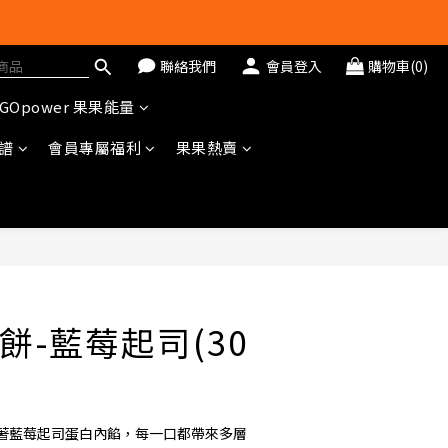
聯絡我們
會員登入
購物車(0)
GOpower 果果能量
冊即送$20購物金
譜
會員專屬福利
果果熱賣
餅-藍莓起司(30
著藍莓起司蛋白內餡，每一口都帶來多層