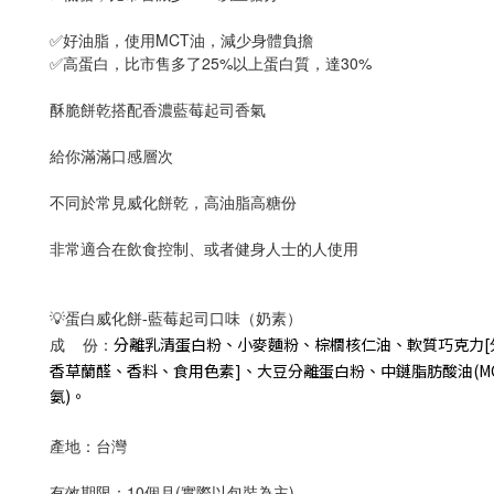
✅好油脂，使用MCT油，減少身體負擔
✅高蛋白，
比市售多了25%以上蛋白質，達30%
酥脆餅乾搭配香濃藍莓起司香氣
給你滿滿口感層次
不同於常見威化餅乾，高油脂高糖份
非常適合在飲食控制、或者健身人士的人使用
💡蛋白威化餅-藍莓起司口味（奶素）
分離乳清蛋白粉、小麥麵粉、棕櫚核仁油、軟質巧克力
[
成    份：
香草蘭醛、香料、食用色素
]
、大豆分離蛋白粉、中鏈脂肪酸油
(M
氨
)
。
產地：台灣
有效期限：10個月(實際以包裝為主)