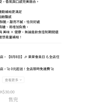
受，香氣與口感完美融合。
質，運動補給更滿足
加飽腹感
層層酥脆，甜而不膩，恰到好處 
高糖、易增加負擔，
 美味 × 健康，無論是飲食控制期間還
理想能量補給！
店，【8月8日】🎉 果果會員日 💪全店任
8
店，🚀 0元起送！全店限時免運費 🚀
查看更多
K$30.00
售完