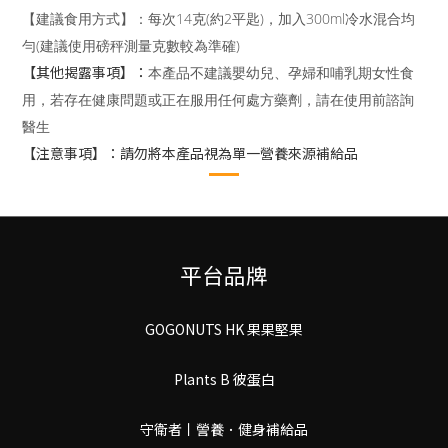
【建議食用方式】：
每次14克(約2平匙)，加入300ml冷水混合均
勻(建議使用磅秤測量克數較為準確)
【其他揭露事項】：
本產品不建議嬰幼兒、孕婦和哺乳期女性食
用，若存在健康問題或正在服用任何處方藥劑，請在使用前諮詢
醫生
【注意事項】：請勿將本產品視為單一營養來源補給品
平台品牌
GOGONUTS HK 果果堅果
Plants B 彼蛋白
守衛者丨謍養．健身補給品