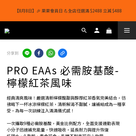
【8月8日】🎉 果果會員日 💪全店任選滿 $2488 立減 $488
【8月8日】🎉 果果會員日 💪全店任選滿 $2488 立減 $488
【1/8-31/8】8月下單即贈 蛋白威化餅×1-隨機口味
結帳輸入[gopowerhk]，可享全單*95折*，可與活動折扣疊加。
分享到
[新會員優惠]新會員註冊即送$20購物金
PRO EAAs 必需胺基酸-
【8月8日】🎉 果果會員日 💪全店任選滿 $2488 立減 $488
檸檬紅茶風味
經典清爽風味！嚴選清新檸檬酸甜與醇厚紅茶香氣完美結合，彷
彿喝下一杯冰涼檸檬紅茶，清新解渴不甜膩，讓補給成為一種享
受，為每一次訓練注入滿滿儀式感！
一次攝取9種必需胺基酸，黃金比例配方，全面支援運動表現
小分子迅速補充能量，快速吸收，延長耐力與提升恢復