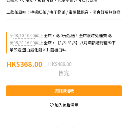
低碳水、0 脂肪，素食可食，乳糖不耐亦可安心飲用
三款茶風味：檸檬紅茶 / 梅子綠茶 / 蜜桃鐵觀音，清爽好喝無負擔
至
08/10 10:00
截止
全店，🚀 0元起送！全店限時免運費 🚀
至
08/31 16:00
截止
全店，【1/8-31/8】八月滿額贈好禮🎁下
單即送 蛋白威化餅×1-隨機口味
HK$368.00
HK$488.00
售完
貨到通知我
加入追蹤清單