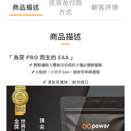
送貨及付款
商品描述
顧客評價
方式
商品描述
「 為突
PRO
而生的
EAA
」
✔
輕鬆攝取人體無法合成的 9 種必需胺基酸
✔
0
脂肪，小分子
EAA
，吸收效率再進階
✔
清新茶風味，飲用順口