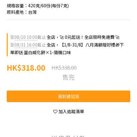
規格容量：420克/60份(每份7克)
原料產地：台灣
至
08/10 10:00
截止
全店，🚀 0元起送！全店限時免運費 🚀
至
08/31 16:00
截止
全店，【1/8-31/8】八月滿額贈好禮🎁下
單即送 蛋白威化餅×1-隨機口味
HK$318.00
HK$338.00
售完
貨到通知我
加入追蹤清單