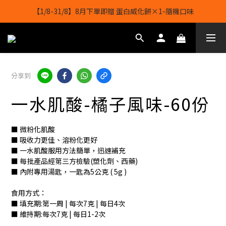
【1/8-31/8】8月下單即贈 蛋白威化餅×1-隨機口味
【1/8-31/8】8月下單即贈 蛋白威化餅×1-隨機口味
結帳輸入[gopowerhk]，可享全單*95折*，可與活動折扣疊加。
[新會員優惠]新會員註冊即送$20購物金
分享到
【1/8-31/8】8月下單即贈 蛋白威化餅×1-隨機口味
一水肌酸-橘子風味-60份
■ 微粉化肌酸
■ 吸收力更佳、溶粉化更好
■ 一水肌酸服用方法簡單，迅速補充
■ 每批產品經第三方檢驗(塑化劑、西藥)
■ 內附專用湯匙，一匙為5公克 ( 5g )
食用方式：
■ 填充期:第一周 | 每次7克 | 每日4次
■ 維持期:每次7克 | 每日1-2次