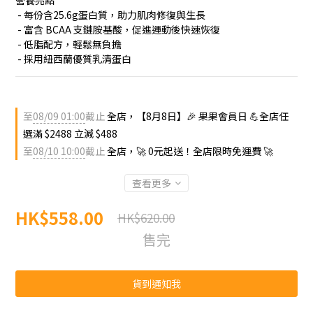
營養亮點
 - 每份含25.6g蛋白質，助力肌肉修復與生長
 - 富含 BCAA 支鏈胺基酸，促進運動後快速恢復
 - 低脂配方，輕鬆無負擔
 - 採用紐西蘭優質乳清蛋白
至
08/09 01:00
截止
全店，【8月8日】🎉 果果會員日 💪全店任
選滿 $2488 立減 $488
至
08/10 10:00
截止
全店，🚀 0元起送！全店限時免運費 🚀
查看更多
HK$558.00
HK$620.00
售完
貨到通知我