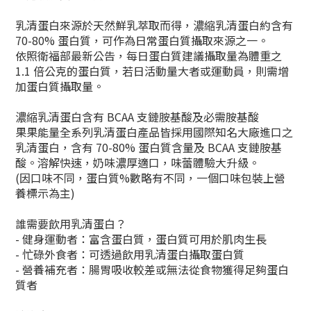
乳清蛋白來源於天然鮮乳萃取而得，濃縮乳清蛋白約含有
70-80% 蛋白質，可作為日常蛋白質攝取來源之一。
依照衛福部最新公告，每日蛋白質建議攝取量為體重之
1.1 倍公克的蛋白質，若日活動量大者或運動員，則需增
加蛋白質攝取量。
濃縮乳清蛋白含有 BCAA 支鏈胺基酸及必需胺基酸
果果能量全系列乳清蛋白產品皆採用國際知名大廠進口之
乳清蛋白，含有 70-80% 蛋白質含量及 BCAA 支鏈胺基
酸。溶解快速，奶味濃厚適口，味蕾體驗大升級。
(因口味不同，蛋白質%數略有不同，一個口味包裝上營
養標示為主)
誰需要飲用乳清蛋白？
- 健身運動者：富含蛋白質，蛋白質可用於肌肉生長
- 忙碌外食者：可透過飲用乳清蛋白攝取蛋白質
- 營養補充者：腸胃吸收較差或無法從食物獲得足夠蛋白
質者