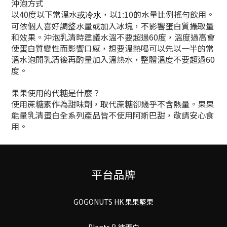
沖泡方式
以40度以下常溫水
，以1:10的水量比例搖勻飲用。
或冷水
可依個人喜好調整水量或加入冰塊，不影響蛋白質攝取量
和效果。沖泡乳清時建議水溫不要超過60度，溫度過高會
使蛋白質變性而影響口感，想要溫熱喝可以先以一半的常
溫水泡開乳清後再酌量加入溫熱水，整體溫度不要超過60
度。
果果使用的代糖是什麼？
使用蔗糖素作為甜味劑，取代蔗糖卻幾乎不含熱量。果果
能量乳清蛋白全系列產品皆不使用阿斯巴甜，敬請安心食
用。
平台品牌
GOGONUTS HK 果果堅果
Plants B 彼蛋白