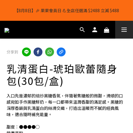
【8月8日】🎉 果果會員日 💪全店任選滿 $2488 立減 $488
【8月8日】🎉 果果會員日 💪全店任選滿 $2488 立減 $488
【1/8-31/8】8月下單即贈 蛋白威化餅×1-隨機口味
結帳輸入[gopowerhk]，可享全單*95折*，可與活動折扣疊加。
分享到
[新會員優惠]新會員註冊即送$20購物金
乳清蛋白-琥珀歐蕾隨身
【8月8日】🎉 果果會員日 💪全店任選滿 $2488 立減 $488
包(30包/盒)
入口先是濃郁的焙炒黑糖香氣，伴隨著焦糖般的微甜，滑順的口
感宛如手作黑糖鮮奶，每一口都帶來溫潤香甜的滿足感。黑糖的
深厚香韻與乳清蛋白的絲滑交織，打造出溫暖而不膩的經典風
味，適合隨時補充能量。
甜度：●●●●○