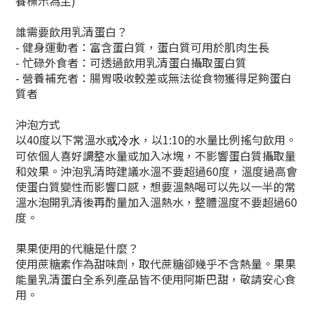
養標示為主)
誰需要飲用乳清蛋白？
- 健身運動者：富含蛋白質，蛋白質可用於肌肉生長
- 忙碌外食者：可透過飲用乳清蛋白攝取蛋白質
- 營養補充者：腸胃吸收較差或無法從食物獲得足夠蛋白
質者
沖泡方式
以40度以下常溫水
，以1:10的水量比例搖勻飲用。
或冷水
可依個人喜好調整水量或加入冰塊，不影響蛋白質攝取量
和效果。沖泡乳清時建議水溫不要超過60度，溫度過高會
使蛋白質變性而影響口感，想要溫熱喝可以先以一半的常
溫水泡開乳清後再酌量加入溫熱水，整體溫度不要超過60
度。
果果使用的代糖是什麼？
使用蔗糖素作為甜味劑，取代蔗糖卻幾乎不含熱量。果果
能量乳清蛋白全系列產品皆不使用阿斯巴甜，敬請安心食
用。