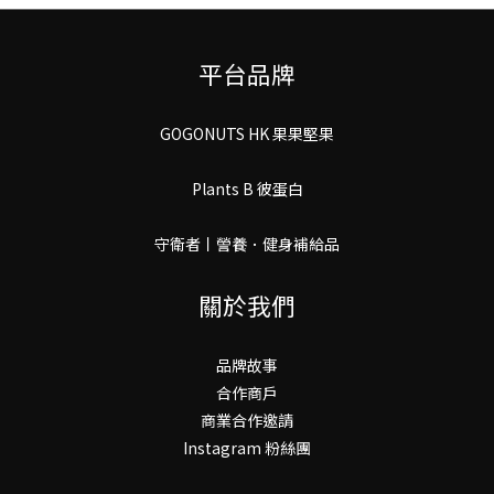
平台品牌
GOGONUTS HK 果果堅果
Plants B 彼蛋白
守衛者丨謍養．健身補給品
關於我們
品牌故事
合作商戶
商業合作邀請
Instagram 粉絲團