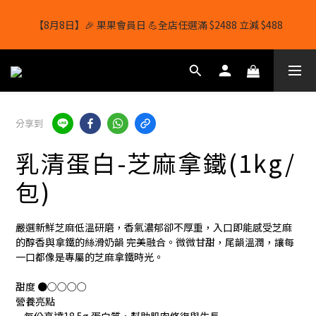
【8月8日】🎉 果果會員日 💪全店任選滿 $2488 立減 $488
【8月8日】🎉 果果會員日 💪全店任選滿 $2488 立減 $488
【1/8-31/8】8月下單即贈 蛋白威化餅×1-隨機口味
結帳輸入[gopowerhk]，可享全單*95折*，可與活動折扣疊加。
分享到
[新會員優惠]新會員註冊即送$20購物金
乳清蛋白-芝麻拿鐵(1kg/
【8月8日】🎉 果果會員日 💪全店任選滿 $2488 立減 $488
包)
嚴選新鮮芝麻低溫研磨，香氣濃郁卻不厚重，入口即能感受芝麻
的醇香與拿鐵的絲滑奶韻 完美融合。微微甘甜，尾韻溫潤，讓每
一口都像是專屬的芝麻拿鐵時光。
甜度 ●○○○○
營養亮點