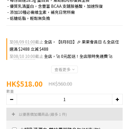
 - 每份高達18.5g 蛋白質，幫助肌肉修復與生長
 - 優質乳清蛋白，含豐富 BCAA 支鏈胺基酸，加速恢復
 - 添加10種必需維生素，補充日常所需
 - 低糖低脂，輕鬆無負擔
至
08/09 01:00
截止
全店，【8月8日】🎉 果果會員日 💪全店任
選滿 $2488 立減 $488
至
08/10 10:00
截止
全店，🚀 0元起送！全店限時免運費 🚀
查看更多
HK$518.00
HK$560.00
數量
以優惠價加購商品
(最多 1 件)