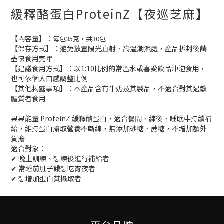
緩釋酪蛋白ProteinZ【夜巡芝麻】
【內容量】：
每包35克，共30包
【保存方式】：避免放置陽光直射、高溫潮濕處，產品拆封後請
盡快食用完畢
【建議食用方式】：以1:10比例的常溫水或喜愛飲品沖泡食用，
也可依個人口感調整比例
【其他揭露事項】：本產品含有牛奶及其製品，不適合對其過敏
體質者食用
果果能量 ProteinZ 緩釋酪蛋白，適合餐間、練後、睡眠中持續補
給，維持蛋白攝取營養不斷線，無添加砂糖、蔗糖，不增加額外
負擔
適合對象：
✔︎ 晚上訓練、想練後進行補給者
✔︎ 常睡前肚子餓想吃宵夜者
✔︎ 想增加蛋白質攝取者