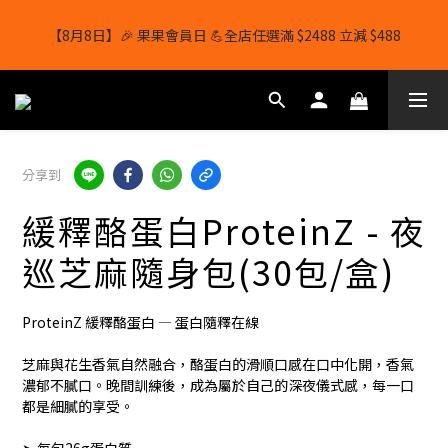
【8月8日】🎉 果果會員日 💪全店任選滿 $2488 立減 $488
【8月8日】🎉 果果會員日 💪全店任選滿 $2488 立減 $488
【1/8-31/8】8月下單即贈 蛋白威化餅×1-隨機口味
結帳輸入[gopowerhk]，可享全單*95折*，可與活動折扣疊加。
分享到
[新會員優惠]新會員註冊即送$20購物金
緩釋酪蛋白ProteinZ - 夜
【8月8日】🎉 果果會員日 💪全店任選滿 $2488 立減 $488
巡芝麻隨身包(30包/盒)
ProteinZ 緩釋酪蛋白 — 蛋白隨釋在線
芝麻與花生香氣自然融合，酪蛋白的滑順口感在口中化開，香氣
濃郁不膩口。晚間訓練後，成為屬於自己的深夜儀式感，每一口
都是細膩的享受。