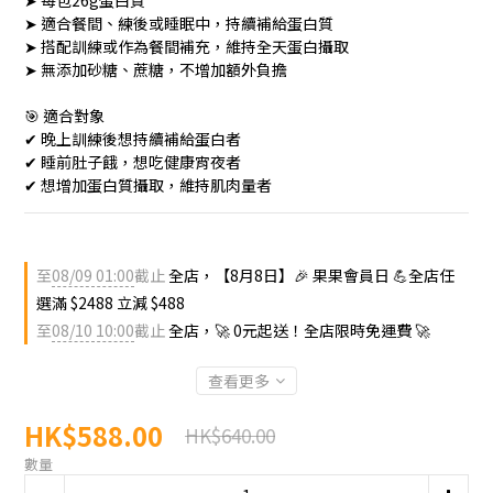
➤ 每包26g蛋白質
➤ 適合餐間、練後或睡眠中，持續補給蛋白質
➤ 搭配訓練或作為餐間補充，維持全天蛋白攝取
➤ 無添加砂糖、蔗糖，不增加額外負擔
🎯 適合對象
✔︎ 晚上訓練後想持續補給蛋白者
✔︎ 睡前肚子餓，想吃健康宵夜者
✔︎ 想增加蛋白質攝取，維持肌肉量者
至
08/09 01:00
截止
全店，【8月8日】🎉 果果會員日 💪全店任
選滿 $2488 立減 $488
至
08/10 10:00
截止
全店，🚀 0元起送！全店限時免運費 🚀
查看更多
HK$588.00
HK$640.00
數量