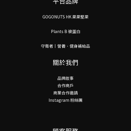
平台品牌
GOGONUTS HK 果果堅果
Plants B 彼蛋白
守衛者丨謍養．健身補給品
關於我們
品牌故事
合作商戶
商業合作邀請
Instagram 粉絲團
顧客服務