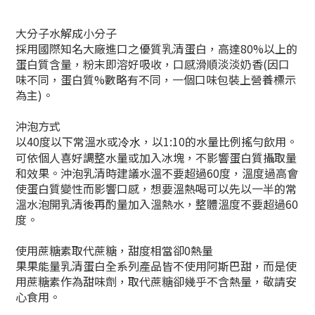
大分子水解成小分子
採用國際知名大廠進口之優質乳清蛋白，高達80%以上的
蛋白質含量，粉末即溶好吸收，口感滑順淡淡奶香(因口
味不同，蛋白質%數略有不同，一個口味包裝上營養標示
為主)。
沖泡方式
以40度以下
常溫水或
，以1:10的水量比例搖勻飲用。
冷水
可依個人喜好調整水量或加入冰塊，不影響蛋白質攝取量
和效果。沖泡乳清時建議水溫不要超過60度，溫度過高會
使蛋白質變性而影響口感，想要溫熱喝可以先以一半的常
溫水泡開乳清後再酌量加入溫熱水，整體溫度不要超過60
度。
使用蔗糖素取代蔗糖，甜度相當卻0熱量
果果能量乳清蛋白全系列產品皆不使用阿斯巴甜，而是使
用蔗糖素作為甜味劑，取代蔗糖卻幾乎不含熱量，敬請安
心食用。