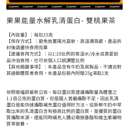
果果能量水解乳清蛋白- 雙桃果茶
【內容量】：每包35克
【保存方式】：避免放置陽光直射、高溫潮濕處，產品拆
封後請盡快食用完畢
【建議食用方式】：以1:10比例的常溫水/
或喜愛飲
冷水
品沖泡食用，也可依個人口感調整比例
【其他揭露事項】：本產品含有牛奶及其製品，不適合對
其過敏體質者食用。本產品包裝內附贈25g湯匙1支
依照衛福部最新公告，每日蛋白質建議攝取量為體重之
1.1倍公克的蛋白質，但是國人普遍攝取不足，因此乳清
蛋白是能快速攝取補充蛋白值得好方法，從新鮮牛奶中萃
取出來的乳清蛋白含有極高比例的蛋白質，是優質的蛋白
質攝取來源，還能同時補充人體必需胺基酸和維生素礦物
質等營養。