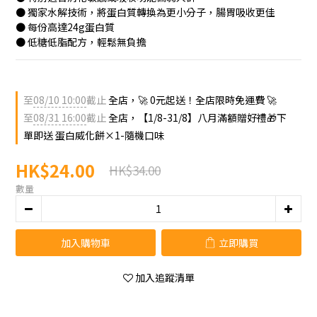
● 獨家水解技術，將蛋白質轉換為更小分子，腸胃吸收更佳
● 每份高達24g蛋白質
● 低糖低脂配方，輕鬆無負擔
至
08/10 10:00
截止
全店，🚀 0元起送！全店限時免運費 🚀
至
08/31 16:00
截止
全店，【1/8-31/8】八月滿額贈好禮🎁下
單即送 蛋白威化餅×1-隨機口味
HK$24.00
HK$34.00
數量
加入購物車
立即購買
加入追蹤清單