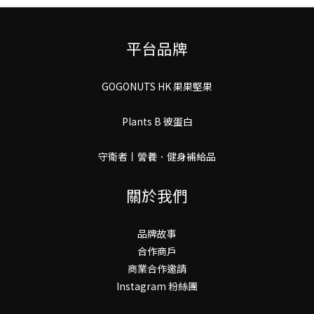
平台品牌
GOGONUTS HK 果果堅果
Plants B 彼蛋白
守衛者丨謍養．健身補給品
關於我們
品牌故事
合作商戶
商業合作邀請
Instagram 粉絲團