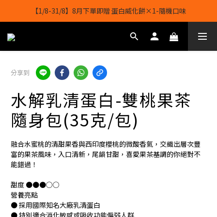
【1/8-31/8】8月下單即贈 蛋白威化餅×1-隨機口味
【1/8-31/8】8月下單即贈 蛋白威化餅×1-隨機口味
結帳輸入[gopowerhk]，可享全單*95折*，可與活動折扣疊加。
[新會員優惠]新會員註冊即送$20購物金
分享到
【1/8-31/8】8月下單即贈 蛋白威化餅×1-隨機口味
水解乳清蛋白-雙桃果茶
隨身包(35克/包)
融合水蜜桃的清甜果香與西印度櫻桃的微酸香氣，交織出層次豐
富的果茶風味，入口清新，尾韻甘甜，喜愛果茶基調的你絕對不
能錯過！
甜度 ●●●○○
營養亮點 
● 採用國際知名大廠乳清蛋白
● 特別適合消化敏感或吸收功能偏弱人群