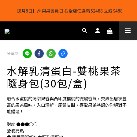
【8月8日】🎉 果果會員日 💪全店任選滿 $2488 立減 $488
【8月8日】🎉 果果會員日 💪全店任選滿 $2488 立減 $488
【1/8-31/8】8月下單即贈 蛋白威化餅×1-隨機口味
結帳輸入[gopowerhk]，可享全單*95折*，可與活動折扣疊加。
分享到
[新會員優惠]新會員註冊即送$20購物金
水解乳清蛋白-雙桃果茶
【8月8日】🎉 果果會員日 💪全店任選滿 $2488 立減 $488
隨身包(30包/盒)
融合水蜜桃的清甜果香與西印度櫻桃的微酸香氣，交織出層次豐
富的果茶風味，入口清新，尾韻甘甜，喜愛果茶基調的你絕對不
能錯過！
甜度 ●●●○○
營養亮點 