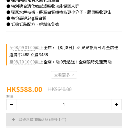
● 採用國際知名大廠乳清蛋白
● 特別適合消化敏感或吸收功能偏弱人群
● 獨家水解技術，將蛋白質轉換為更小分子，腸胃吸收更佳
● 每份高達24g蛋白質
● 低糖低脂配方，輕鬆無負擔
至
08/09 01:00
截止
全店，【8月8日】🎉 果果會員日 💪全店任
選滿 $2488 立減 $488
至
08/10 10:00
截止
全店，🚀 0元起送！全店限時免運費 🚀
查看更多
HK$588.00
HK$640.00
數量
以優惠價加購商品
(最多 1 件)