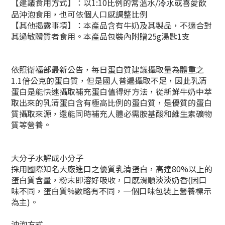
【建議食用方式】：以1:10比例的常溫水
/
或喜愛飲
冷水
品沖泡食用，也可依個人口感調整比例
【其他揭露事項】：本產品含有牛奶及其製品，不適合對
其過敏體質者食用。本產品包裝內附贈25g湯匙1支
依照衛福部最新公告，每日蛋白質建議攝取量為體重之
1.1倍公克的蛋白質，但是國人普遍攝取不足，因此乳清
蛋白是能快速攝取補充蛋白值得好方法，從新鮮牛奶中萃
取出來的乳清蛋白含有極高比例的蛋白質，是優質的蛋白
質攝取來源，還能同時補充人體必需胺基酸和維生素礦物
質等營養。
大分子水解成小分子
採用國際知名大廠進口之優質乳清蛋白，高達80%以上的
蛋白質含量，粉末即溶好吸收，口感滑順淡淡奶香(因口
味不同，蛋白質%數略有不同，一個口味包裝上營養標示
為主)。
沖泡方式