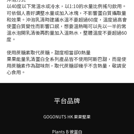
以40度以下
常溫水或
，以1:10的水量比例搖勻飲用。
冷水
可依個人喜好調整水量或加入冰塊，不影響蛋白質攝取量
和效果。沖泡乳清時建議水溫不要超過60度，溫度過高會
使蛋白質變性而影響口感，想要溫熱喝可以先以一半的常
溫水泡開乳清後再酌量加入溫熱水，整體溫度不要超過60
度。
使用蔗糖素取代蔗糖，甜度相當卻0熱量
果果能量乳清蛋白全系列產品皆不使用阿斯巴甜，而是使
用蔗糖素作為甜味劑，取代蔗糖卻幾乎不含熱量，敬請安
心食用。
平台品牌
GOGONUTS HK 果果堅果
Plants B 彼蛋白