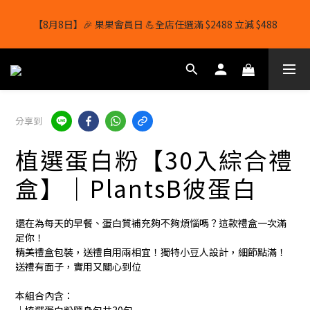
【8月8日】🎉 果果會員日 💪全店任選滿 $2488 立減 $488
【8月8日】🎉 果果會員日 💪全店任選滿 $2488 立減 $488
【1/8-31/8】8月下單即贈 蛋白威化餅×1-隨機口味
結帳輸入[gopowerhk]，可享全單*95折*，可與活動折扣疊加。
分享到
[新會員優惠]新會員註冊即送$20購物金
植選蛋白粉【30入綜合禮
【8月8日】🎉 果果會員日 💪全店任選滿 $2488 立減 $488
盒】｜PlantsB彼蛋白
還在為每天的早餐、蛋白質補充夠不夠煩惱嗎？這款禮盒一次滿
足你！
精美禮盒包裝，送禮自用兩相宜！獨特小豆人設計，細節點滿！
送禮有面子，實用又關心到位
本組合內含：