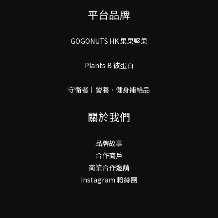
平台品牌
GOGONUTS HK 果果堅果
Plants B 彼蛋白
守衛者丨謍養．健身補給品
關於我們
品牌故事
合作商戶
商業合作邀請
Instagram 粉絲團