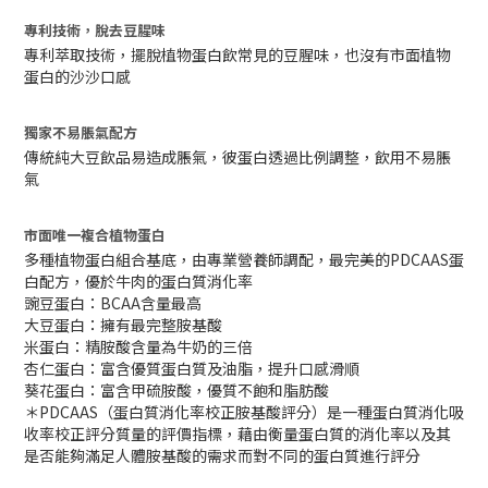
專利技術，脫去豆腥味
專利萃取技術，擺脫植物蛋白飲常見的豆腥味，也沒有市面植物
蛋白的沙沙口感
獨家不易脹氣配方
傳統純大豆飲品易造成脹氣，彼蛋白透過比例調整，飲用不易脹
氣
市面唯一複合植物蛋白
多種植物蛋白組合基底，由專業營養師調配，最完美的PDCAAS蛋
白配方，優於牛肉的蛋白質消化率
豌豆蛋白：BCAA含量最高
大豆蛋白：擁有最完整胺基酸
米蛋白：精胺酸含量為牛奶的三倍
杏仁蛋白：富含優質蛋白質及油脂，提升口感滑順
葵花蛋白：富含甲硫胺酸，優質不飽和脂肪酸
＊PDCAAS（蛋白質消化率校正胺基酸評分）是一種蛋白質消化吸
收率校正評分質量的評價指標，藉由衡量蛋白質的消化率以及其
是否能夠滿足人體胺基酸的需求而對不同的蛋白質進行評分