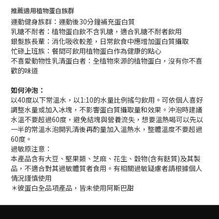
推薦適用植物蛋白族群
運動健身族群：運動後30分鐘補充蛋白質
乳糖不耐者：植物蛋白飲不含乳糖，適合乳糖不耐者飲用
銀髮族長輩：消化吸收較差，日常飲食中應增加蛋白質攝取
忙碌上班族：餐間可飲用植物蛋白作為健康的點心
不喜愛動物性乳清蛋白者：全植物來源的植物蛋白，沒有你不喜
歡的味道
如何沖泡：
以40度以下常溫水，以1:10的水量比例搖勻飲用。可依個人喜好
調整水量或加入冰塊，不影響蛋白質攝取量和效果。沖泡時建議
水溫不要超過60度，避免結塊與營養流失，想要溫熱喝可以先以
一半的常溫水泡開乳清後再酌量加入溫熱水，整體溫度不要超過
60度。
過敏原注意：
本產品含有大豆、堅果類、芝麻、花生、穀物(含有麩質)及其製
品，不適合對其過敏體質者食用。有相關過敏疑慮者請根據個人
情況謹慎使用
＊彼蛋白全品項產品，皆未使用阿斯巴甜