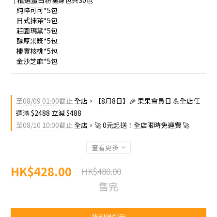
｜植選蛋白粉隨身包共30包
    純粹可可*5包
    日式抹茶*5包
    莊園瑪黛*5包
    醇厚米漿*5包
    榛實核桃*5包
    金沙芝麻*5包
至
08/09 01:00
截止
全店，【8月8日】🎉 果果會員日 💪全店任
選滿 $2488 立減 $488
至
08/10 10:00
截止
全店，🚀 0元起送！全店限時免運費 🚀
查看更多
HK$428.00
HK$480.00
售完