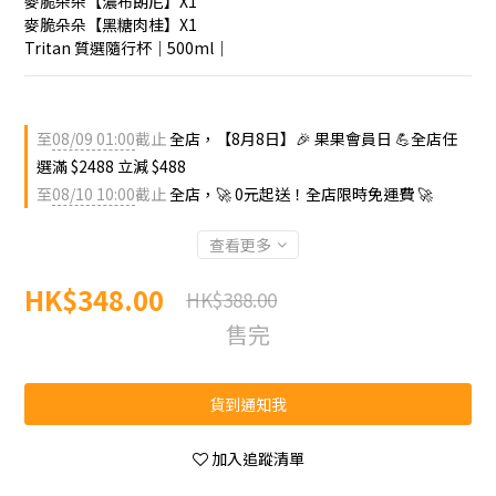
麥脆朵朵【濃布朗尼】X1
麥脆朵朵【黑糖肉桂】X1
Tritan 質選隨行杯｜500ml｜
至
08/09 01:00
截止
全店，【8月8日】🎉 果果會員日 💪全店任
選滿 $2488 立減 $488
至
08/10 10:00
截止
全店，🚀 0元起送！全店限時免運費 🚀
查看更多
HK$348.00
HK$388.00
售完
貨到通知我
加入追蹤清單