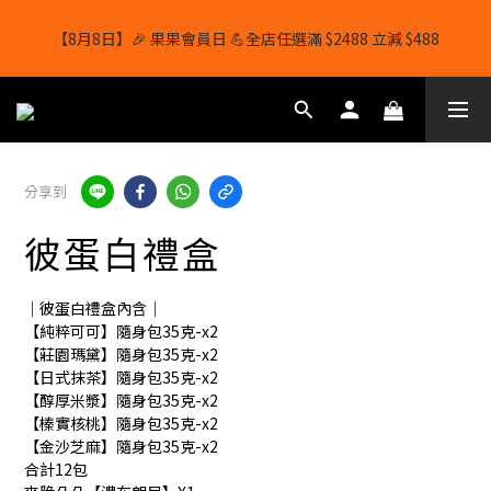
【8月8日】🎉 果果會員日 💪全店任選滿 $2488 立減 $488
【8月8日】🎉 果果會員日 💪全店任選滿 $2488 立減 $488
【1/8-31/8】8月下單即贈 蛋白威化餅×1-隨機口味
結帳輸入[gopowerhk]，可享全單*95折*，可與活動折扣疊加。
分享到
[新會員優惠]新會員註冊即送$20購物金
彼蛋白禮盒
【8月8日】🎉 果果會員日 💪全店任選滿 $2488 立減 $488
｜彼蛋白禮盒內含｜
【純粹可可】隨身包35克-x2
【莊園瑪黛】隨身包35克-x2
【日式抹茶】隨身包35克-x2
【醇厚米漿】隨身包35克-x2
【榛實核桃】隨身包35克-x2
【金沙芝麻】隨身包35克-x2
合計12包