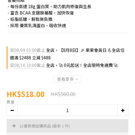
 營養亮點
 - 每份高達 18g 蛋白質，助力肌肉修復與生長
 - 富含 BCAA 支鏈胺基酸，加快恢復
 - 低脂低糖，輕鬆無負擔
 - 採用 優質乳清蛋白，吸收快速
至
08/09 01:00
截止
全店，【8月8日】🎉 果果會員日 💪全店任
選滿 $2488 立減 $488
至
08/10 10:00
截止
全店，🚀 0元起送！全店限時免運費 🚀
查看更多
HK$518.00
HK$560.00
數量
以優惠價加購商品
(最多 1 件)