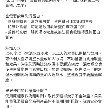
養標示為主)
誰需要飲用乳清蛋白？
- 健身運動者：富含蛋白質，蛋白質可用於肌肉生長
- 忙碌外食者：可透過飲用乳清蛋白攝取蛋白質
- 營養補充者：腸胃吸收較差或無法從食物獲得足夠蛋白
質者
沖泡方式
以40度以下常溫水
，以1:10的水量比例搖勻飲用。
或冷水
可依個人喜好調整水量或加入冰塊，不影響蛋白質攝取量
和效果。沖泡乳清時建議水溫不要超過60度，溫度過高會
使蛋白質變性而影響口感，想要溫熱喝可以先以一半的常
溫水泡開乳清後再酌量加入溫熱水，整體溫度不要超過60
度。
果果使用的代糖是什麼？
使用蔗糖素作為甜味劑，取代蔗糖卻幾乎不含熱量。果果
能量乳清蛋白全系列產品皆不使用阿斯巴甜，敬請安心食
用。