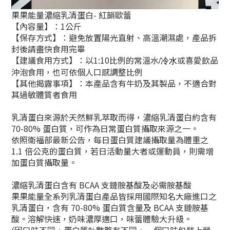
果果能量濃縮乳清蛋白- 紅韻歐蕾
【內容量】：1公斤
【保存方式】：避免放置陽光直射、高溫潮濕處，產品拆
封後請盡快食用完畢
【建議食用方式】：以1:10比例的常溫水
或喜愛飲品
/冷水
沖泡食用，也可依個人口感調整比例
【其他揭露事項】：本產品含有牛奶及其製品，不適合對
其過敏體質者食用
乳清蛋白來源於天然鮮乳萃取而得，濃縮乳清蛋白約含有
70-80% 蛋白質，可作為日常蛋白質攝取來源之一。
依照衛福部最新公告，每日蛋白質建議攝取量為體重之
1.1 倍公克的蛋白質，若日活動量大者或運動員，則需增
加蛋白質攝取量。
濃縮乳清蛋白含有 BCAA 支鏈胺基酸及必需胺基酸
果果能量全系列乳清蛋白產品皆採用國際知名大廠進口之
乳清蛋白，含有 70-80% 蛋白質含量及 BCAA 支鏈胺基
酸。溶解快速，奶味濃厚適口，味蕾體驗大升級。
(因口味不同，蛋白質%數略有不同，一個口味包裝上營