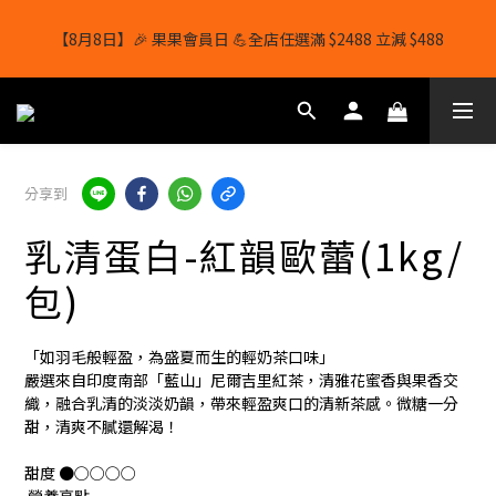
【8月8日】🎉 果果會員日 💪全店任選滿 $2488 立減 $488
【8月8日】🎉 果果會員日 💪全店任選滿 $2488 立減 $488
【1/8-31/8】8月下單即贈 蛋白威化餅×1-隨機口味
結帳輸入[gopowerhk]，可享全單*95折*，可與活動折扣疊加。
分享到
[新會員優惠]新會員註冊即送$20購物金
乳清蛋白-紅韻歐蕾(1kg/
【8月8日】🎉 果果會員日 💪全店任選滿 $2488 立減 $488
包)
「如羽毛般輕盈，為盛夏而生的輕奶茶口味」
嚴選來自印度南部「藍山」尼爾吉里紅茶，清雅花蜜香與果香交
織，融合乳清的淡淡奶韻，帶來輕盈爽口的清新茶感。微糖一分
甜，清爽不膩還解渴！
甜度 ●○○○○