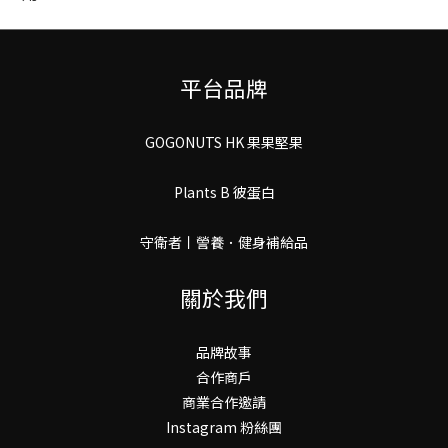
平台品牌
GOGONUTS HK 果果堅果
Plants B 彼蛋白
守衛者丨謍養．健身補給品
關於我們
品牌故事
合作商戶
商業合作邀請
Instagram 粉絲團