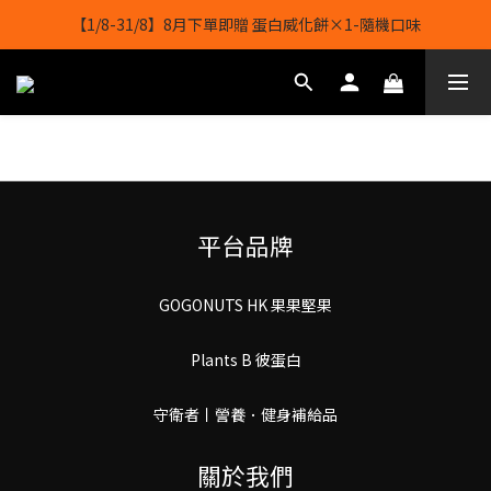
【1/8-31/8】8月下單即贈 蛋白威化餅×1-隨機口味
【1/8-31/8】8月下單即贈 蛋白威化餅×1-隨機口味
結帳輸入[gopowerhk]，可享全單*95折*，可與活動折扣疊加。
[新會員優惠]新會員註冊即送$20購物金
【1/8-31/8】8月下單即贈 蛋白威化餅×1-隨機口味
平台品牌
GOGONUTS HK 果果堅果
Plants B 彼蛋白
守衛者丨謍養．健身補給品
關於我們