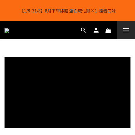
【11/8-16/8】🔥超級購物節🔥全店任選 滿 $1388 立減 $188
【1/8-31/8】8月下單即贈 蛋白威化餅×1-隨機口味
結帳輸入[gopowerhk]，可享全單*95折*，可與活動折扣疊加。
[新會員優惠]新會員註冊即送$20購物金
【11/8-16/8】🔥超級購物節🔥全店任選 滿 $1388 立減 $188