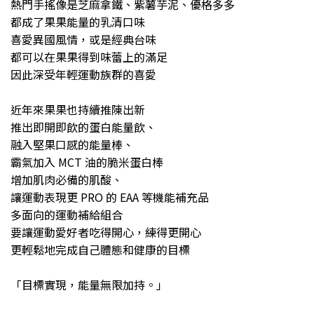
熱門手搖像是芝麻拿鐵、紫薯芋泥、優格多多
都成了果果能量的乳清口味
喜愛異國風情，或是經典台味
都可以在果果得到味蕾上的滿足
因此深受年輕運動族群的喜愛
近年來果果也持續推陳出新
推出即開即飲的蛋白能量飲、
融入堅果口感的能量棒、
霸氣加入 MCT 油的脆米蛋白棒
增加肌肉必備的肌酸、
讓運動表現更 PRO 的 EAA 等機能補充品
多面向的運動補給組合
要讓運動愛好者吃得開心，練得更開心
更輕鬆地完成自己體態和健康的目標
「目標實現，能量無限加持。」