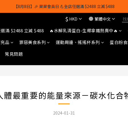
【8月8日】🎉 果果會員日 💪全店任選滿 $2488 立減 $488
【8月8日】🎉 果果會員日 💪全店任選滿 $2488 立減 $488
$
HKD
繁體中文
【1/8-31/8】8月下單即贈 蛋白威化餅×1-隨機口味
滿 $2488 立減 $488
🔥水解乳清蛋白-生椰拿鐵熱賣中🔥
owerhk]，可享全單*95折*，可與活動折扣疊加。[新會員優惠]新會員註
補充品
罪惡美食系列
運動周邊、搖搖杯系列
蛋白粉食
【8月8日】🎉 果果會員日 💪全店任選滿 $2488 立減 $488
常見問題
人體最重要的能量來源－碳水化合
2024-01-31