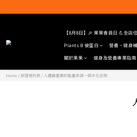
【8月8日】🎉 果果會員日 💪全店任選
結帳輸入[gop
Plants B 彼蛋白
營養、健身
關於果果
健身及營養專業指南
Home
/
部落格列表
/
人體最重要的能量來源－碳水化合物