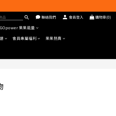
聯絡我們
會員登入
購物車(0)
GOpower 果果能量
冊即送$20購物金
譜
會員專屬福利
果果熱賣
物