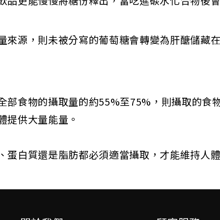
飲品更能慢慢將糖份釋出，當吃進碳水化合物後
量來源，則未被分寫的葡萄糖會轉變為肝醣儲藏
全部食物的攝取量的約55%至75%，則攝取的食
體提供大量能量。
、蛋白質還是脂肪都必須適當攝取，才能維持人