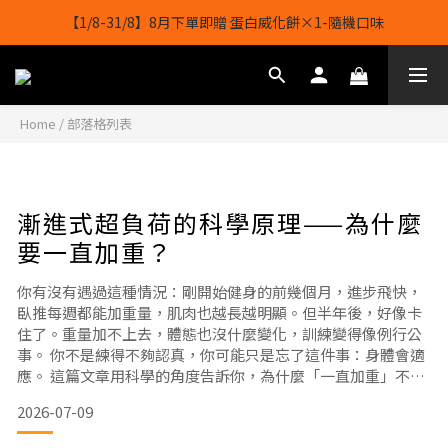
【1/8-31/8】8月下單即贈 蛋白威化餅×1-隨機口味
【1/8-31/8】8月下單即贈 蛋白威化餅×1-隨機口味
結帳輸入[gopowerhk]，可享全單*95折*，可與活動折扣疊加。
[新會員優惠]新會員註冊即送$20購物金
Home
/
部落格列表
【1/8-31/8】8月下單即贈 蛋白威化餅×1-隨機口味
漸進式超負荷的科學原理——為什麼
要一直加重？
你有沒有遇過這種情況：剛開始健身的前幾個月，進步飛快，
臥推每週都能加重量，肌肉也越長越明顯。但半年後，好像卡
住了。重量加不上去，體態也沒什麼變化，訓練變得像例行公
事。 你不是練得不夠認真，你可能只是忘了這件事：身體會適
應。 這篇文章用科學的角度告訴你，為什麼「一直加重」不是
為了滿足虛榮心，而是肌肉生長的必經之路。一、為什麼身體
2026-07-09
需要「越來越重」的壓力？你可以把身體想像成一台非常聰明
的機器——它的設計原則是「夠用就好」。當你給肌肉施加一