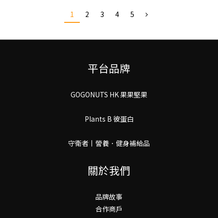
1
2
3
4
5
平台品牌
GOGONUTS HK 果果堅果
Plants B 彼蛋白
守衛者丨謍養．健身補給品
關於我們
品牌故事
合作商戶