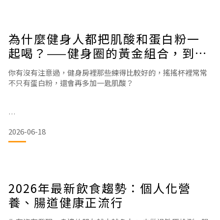
個超過它習慣的負荷時，肌纖維會產生微小的損傷。身體偵測
到這個「危
為什麼健身人都把肌酸和蛋白粉一
起喝？——健身圈的黃金組合，到底
強在哪
你有沒有注意過，健身房裡那些練得比較好的，搖搖杯裡常常
不只有蛋白粉，還會再多加一匙肌酸？
這不是巧合，也不是什麼神祕的健身儀式。
2026-06-18
肌酸＋蛋白粉，是健身圈流傳已久的黃金組合。但為什麼要一
起喝？分開喝效果會差很多嗎？這篇文章一次說清楚。一、先
2026年最新飲食趨勢：個人化營
搞懂：蛋白粉和肌酸，各自在身體裡做什麼？ 要理解為什麼它
們常被放在一起，先要知道它們各司其職。 蛋白粉 —— 肌肉修
養、腸道健康正流行
復的建材 蛋白粉（尤其是乳清蛋白）提供的是氨基酸，也就是
肌肉合成組織的基礎材料。把它想像成蓋房子的磚塊：運動後