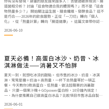
你有沒有發現，身邊的朋友越來越多人： 去做過敏原檢測、腸
肌肉纖維受損，需要蛋
道菌相分析？ 討論「這食物適合我的體質嗎？」而不是「這食
物熱量多少？」 開始關注益生菌、膳食纖維、發酵食品？ 這不
是巧合——2026年的飲食趨勢，正從「一刀切」轉向「個人
化」，從「熱量計算」轉向「腸道健康」。 這篇文章帶你認識
這兩大趨勢是什麼、為什麼重要，以及你可以怎麼跟上。一、
2026-06-10
趨勢一：個人化營養 —— 你的健康，不需要跟別人一樣
什麼是個人化營養？
簡單來說就是：根據你的基因、腸道菌、生活型態、健康目
標，給你專屬的飲食建議。
以前我們會說
夏天必備！高蛋白冰沙、奶昔、冰
淇淋做法——消暑又不怕胖
夏天一到，就想吃冰涼的甜點。 但市售的冰沙、奶昔、冰淇
淋，常常是糖＋奶油＋高熱量，一杯下去熱量等於一頓正
餐。 今天教你3款高蛋白、低熱量、做法超簡單的消暑甜
品， 只要一個果汁機＋GOpower蛋白粉，10分鐘內搞定！
一、為什麼推薦自己做高蛋白冰品？比較項目市售冰品自製高
蛋白冰品糖含量經常30-50g／杯可控制，甚至0添加糖蛋白質
2026-06-01
通常低於5g20g以上熱量300-600大卡100-250大卡飽足感吃完