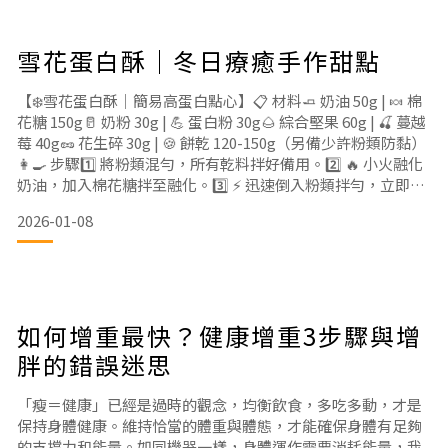
雪花蛋白酥｜冬日療癒手作甜點
【❄️雪花蛋白酥｜簡易高蛋白點心】📋 材料🧈 奶油 50g | 🍬 棉
花糖 150g🥛 奶粉 30g | 💪 蛋白粉 30g🌰 綜合堅果 60g | 🍒 蔓越
莓 40g🥜 花生碎 30g | 🍪 餅乾 120-150g（另備少許粉類防黏）
👩🍳 步驟1️⃣ 將粉類混勻，所有乾料拌好備用。2️⃣ 🔥 小火融化
奶油，加入棉花糖拌至融化。3️⃣ ⚡ 迅速倒入粉類拌勻，立即關
火。4️⃣ 🥣 加入所有乾料快速混合均勻。5️⃣ 👋 戴手套取出，放
2026-01-08
入模具壓平整形。6️⃣ ❄️ 表面篩上粉類，放涼後🔪切塊、📦包裝
如何增重最快？健康增重3步驟與增
胖的錯誤迷思
「瘦＝健康」已經是過時的觀念，均衡飲食，多吃多動，才是
保持身體健康。維持恰當的體重與體態，才能確保身體有足夠
的支撐力和能量。如同機器一樣，身體運作需要消耗能量，我