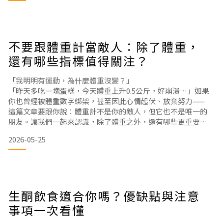
還想再吃喝完有飽足感營養價值幾乎只有糖和脂肪蛋白質＋纖
維＋礦物質結論：想吃冰，不如吃「幫你補營養」
不要跟體重計當敵人：除了體重，
還有哪些指標值得關注？
「我明明有運動，為什麼體重沒變？」
「昨天多吃一塊蛋糕，今天體重上升0.5公斤，好崩潰…」如果
你也曾經被體重數字綁架，甚至因此心情起伏、放棄努力——
這篇文章要跟你說：體重計不是你的敵人，但它也不是唯一的
朋友。讓我們一起來認識，除了體重之外，還有哪些更重要的
健康指標。一、為什麼只看體重會讓人沮喪？體重數字其實非
2026-05-25
常「不誠實」，因為它會受到太多因素影響：因素影響程度說
明水分⭐⭐⭐⭐⭐吃太鹹、生理期、喝水多少，一天可差1-2公斤
食物殘渣⭐⭐⭐⭐還沒排便、晚餐吃太飽，數字自然較高肌肉量
⭐⭐⭐肌肉比脂肪重
生酮飲食適合你嗎？優缺點與注意
事項一次看懂