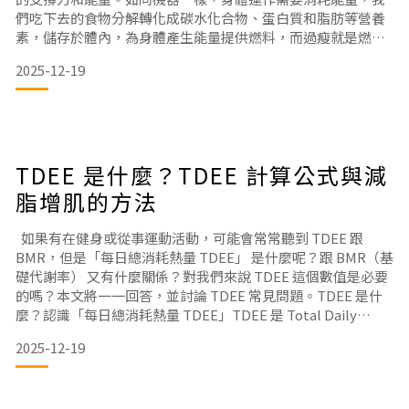
們吃下去的食物分解轉化成碳水化合物、蛋白質和脂肪等營養
素，儲存於體內，為身體產生能量提供燃料，而過瘦就是燃料
不足的警訊。不過怎樣算過瘦呢？如果過瘦了，可以如何增
2025-12-19
胖？吃不胖又該怎麼辦？本文將一一回答以上問題，介紹如何
健康變胖。瘦才好？擁有正確、健康的體重更重要隨著健身和
營養觀念發展，越來越多人發現一昧追求瘦，並不一定是最健
康的選擇。恰好的
TDEE 是什麼？TDEE 計算公式與減
脂增肌的方法
如果有在健身或從事運動活動，可能會常常聽到 TDEE 跟
BMR，但是「每日總消耗熱量 TDEE」 是什麼呢？跟 BMR（基
礎代謝率） 又有什麼關係？對我們來說 TDEE 這個數值是必要
的嗎？本文將一一回答，並討論 TDEE 常見問題。TDEE 是什
麼？認識「每日總消耗熱量 TDEE」TDEE 是 Total Daily
Energy Expenditure 的縮寫，表示個人的「每日總消耗熱
2025-12-19
量」，白話一點來說，就是一個人一天 24 小時下來身體消耗的
熱量加總，以大卡為單位表示。大家都知道運動