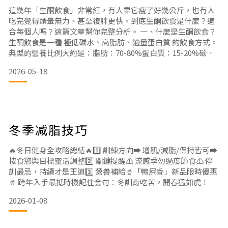
這幾年「生酮飲食」非常紅，有人靠它瘦了好幾公斤，也有人
吃完覺得頭暈無力、甚至復胖更快。到底生酮飲食是什麼？適
合每個人嗎？這篇文章幫你完整分析。 一、什麼是生酮飲食？
生酮飲食是一種 極低碳水、高脂肪、適量蛋白質 的飲食方式。
典型的營養比例大約是：脂肪：70-80%蛋白質：15-20%碳水
化合物：5-10%（約20-50g／天）
2026-05-18
當碳水攝取極低時，身體會從燃燒「葡萄糖」轉為燃燒「脂
肪」，產生酮體作為替代能源，這就是「生酮」名稱的由來。
二、生酮飲食的優點
1. 幫助減脂：許多研究顯示，生酮飲食可以有
冬季减脂技巧
🔥冬日健身全攻略總結🔥1️⃣ 訓練方向➡️ 增肌/減脂/保持皆可➡️
按食慾與目標靈活調整2️⃣ 關鍵提醒⚠️ 流感季勿過度節食⚠️ 停
訓最忌，持續才是王道3️⃣ 營養補給🥤「鴨屎香」新品限時優惠
🥤 跨年入手最抵時機記住金句：冬訓肯吃苦，開春猛如虎！
2026-01-08