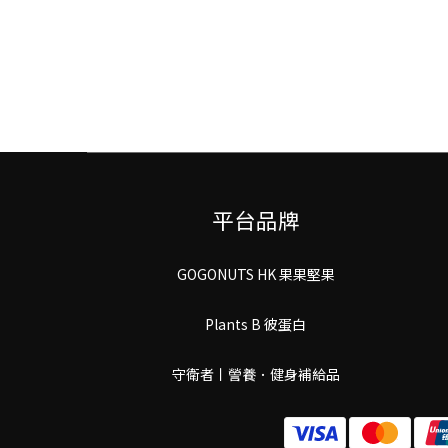
平台品牌
GOGONUTS HK 果果堅果
Plants B 彼蛋白
守衛者丨謍養．健身補給品