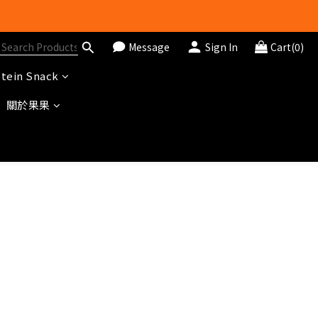
Message
Sign In
Cart(0)
tein Snack
關於果果