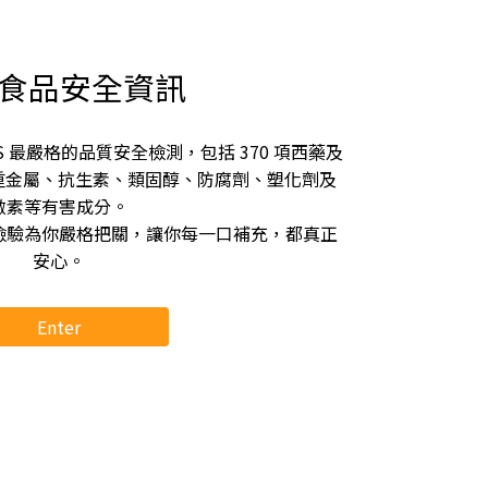
S 食品安全資訊
 最嚴格的品質安全檢測，包括 370 項西藥及
無重金屬、抗生素、類固醇、防腐劑、塑化劑及
激素等有害成分。
檢驗為你嚴格把關，讓你每一口補充，都真正
安心。
Enter