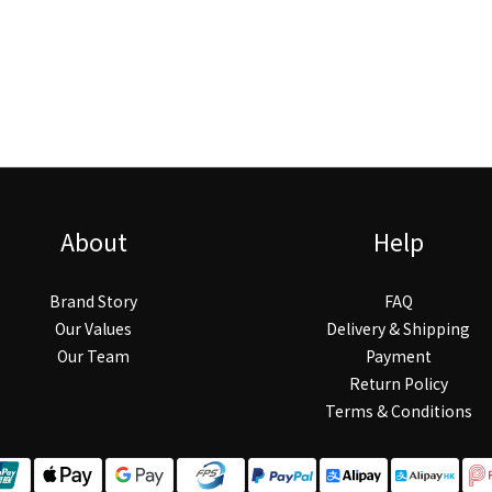
About
Help
Brand Story
FAQ
Our Values
Delivery & Shipping
Our Team
Payment
Return Policy
Terms & Conditions