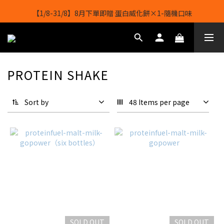
【1/8-31/8】8月下單即贈 蛋白威化餅×1-隨機口味
【1/8-31/8】8月下單即贈 蛋白威化餅×1-隨機口味
結帳輸入[gopowerhk]，可享全單*95折*，可與活動折扣疊加。
[新會員優惠]新會員註冊即送$20購物金
PROTEIN SHAKE
【1/8-31/8】8月下單即贈 蛋白威化餅×1-隨機口味
Sort by
48 Items per page
SOLD OUT
SOLD OUT