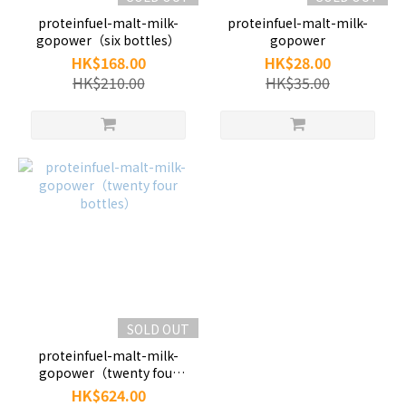
proteinfuel-malt-milk-
proteinfuel-malt-milk-
gopower（six bottles）
gopower
HK$168.00
HK$28.00
HK$210.00
HK$35.00
SOLD OUT
proteinfuel-malt-milk-
gopower（twenty four
bottles）
HK$624.00