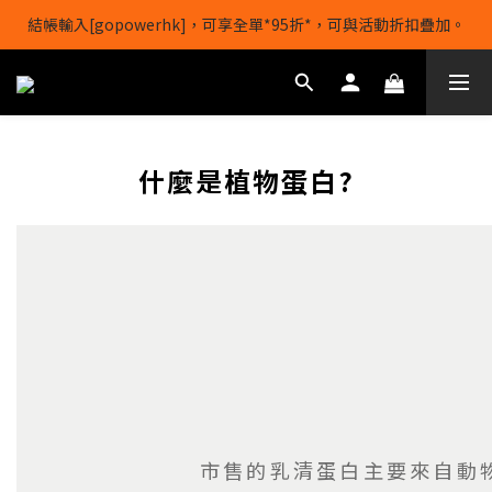
結帳輸入[gopowerhk]，可享全單*95折*，可與活動折扣疊加。
【1/8-31/8】8月下單即贈 蛋白威化餅×1-隨機口味
[新會員優惠]新會員註冊即送$20購物金
【1/8-31/8】8月下單即贈 蛋白威化餅×1-隨機口味
什麼是植物蛋白?
市售的乳清蛋白主要來自動