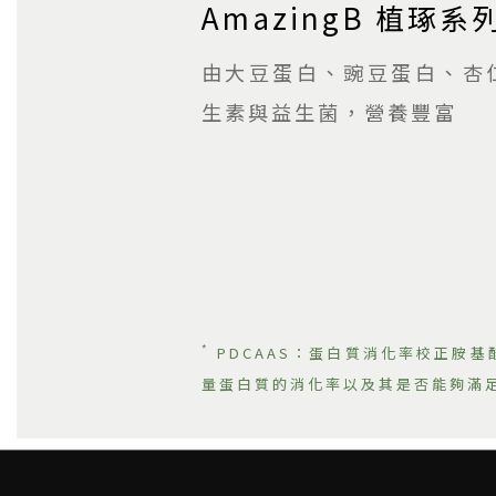
AmazingB 植琢系
由大豆蛋白、豌豆蛋白、杏
生素與益生菌，營養豐富
*
PDCAAS：蛋白質消化率校正胺基酸評分 
量蛋白質的消化率以及其是否能夠滿