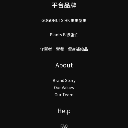
平台品牌
GOGONUTS HK 果果堅果
Plants B 彼蛋白
守衛者丨謍養．健身補給品
About
Brand Story
Our Values
Our Team
Help
FAQ