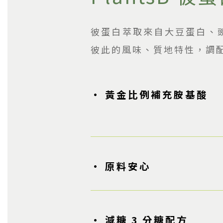
彼蛋白萃取來自大豆蛋白、
彼此的風味、質地特性，調
• 黃金比例補充胺基酸
• 原料安心
• 減糖 3 分糖配方