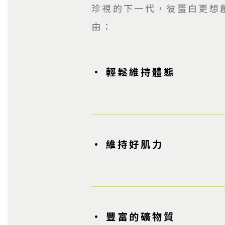
珍視的下一代，彼蛋白更想創
由：
• 輕鬆維持體態
• 維持好肌力
• 豐富的礦物質