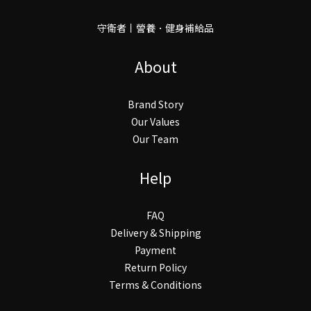
守衛者丨謍養．健身補給品
About
Brand Story
Our Values
Our Team
Help
FAQ
Delivery & Shipping
Payment
Return Policy
Terms & Conditions