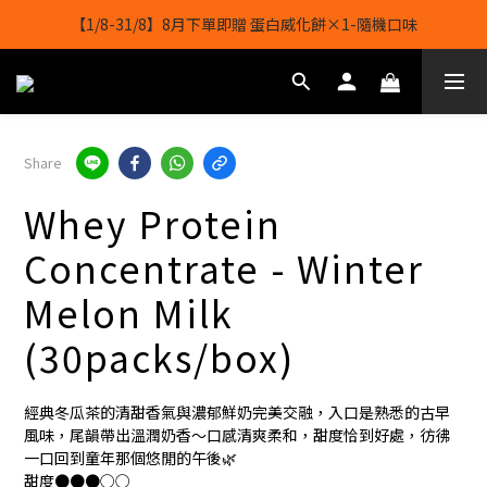
【1/8-31/8】8月下單即贈 蛋白威化餅×1-隨機口味
【1/8-31/8】8月下單即贈 蛋白威化餅×1-隨機口味
結帳輸入[gopowerhk]，可享全單*95折*，可與活動折扣疊加。
[新會員優惠]新會員註冊即送$20購物金
Share
【1/8-31/8】8月下單即贈 蛋白威化餅×1-隨機口味
Whey Protein
Concentrate - Winter
Melon Milk
(30packs/box)
經典冬瓜茶的清甜香氣與濃郁鮮奶完美交融，入口是熟悉的古早
風味，尾韻帶出溫潤奶香～口感清爽柔和，甜度恰到好處，彷彿
一口回到童年那個悠閒的午後🌿
甜度●●●○○