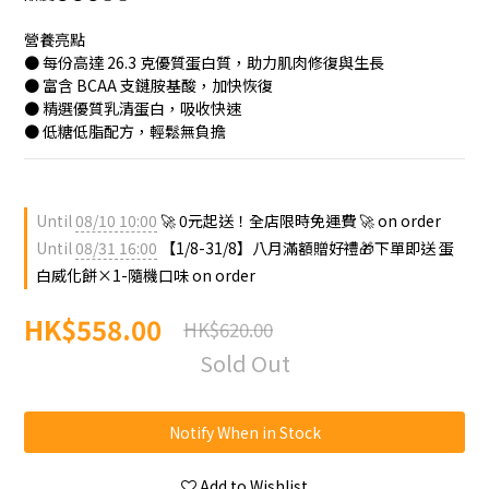
營養亮點
● 每份高達 26.3 克優質蛋白質，助力肌肉修復與生長
● 富含 BCAA 支鏈胺基酸，加快恢復
● 精選優質乳清蛋白，吸收快速
● 低糖低脂配方，輕鬆無負擔
Until
08/10 10:00
🚀 0元起送！全店限時免運費 🚀 on order
Until
08/31 16:00
【1/8-31/8】八月滿額贈好禮🎁下單即送 蛋
白威化餅×1-隨機口味 on order
HK$558.00
HK$620.00
Sold Out
Notify When in Stock
Add to Wishlist