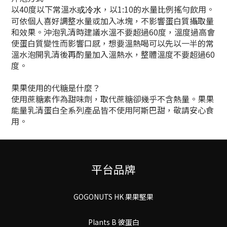
以40度以下常溫水
，以1:10的水量比例搖勻飲用。
或冷水
可依個人喜好調整水量或加入冰塊，不影響蛋白質攝取量
和效果。沖泡乳清時建議水溫不要超過60度，溫度過高會
使蛋白質變性而影響口感，想要溫熱喝可以先以一半的常
溫水泡開乳清後再酌量加入溫熱水，整體溫度不要超過60
度。
果果使用的代糖是什麼？
使用蔗糖素作為甜味劑，取代蔗糖卻幾乎不含熱量。果果
能量乳清蛋白全系列產品皆不使用阿斯巴甜，敬請安心食
用。
平台品牌
GOGONUTS HK 果果堅果
Plants B 彼蛋白