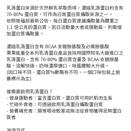
乳清蛋白來源於天然鮮乳萃取而得，濃縮乳清蛋白約含有
70-80% 蛋白質，可作為日常蛋白質攝取來源之一。
依照衛福部最新公告，每日蛋白質建議攝取量為體重之
1.1 倍公克的蛋白質，若日活動量大者或運動員，則需增
加蛋白質攝取量。
濃縮乳清蛋白含有 BCAA 支鏈胺基酸及必需胺基酸
果果能量全系列乳清蛋白產品皆採用國際知名大廠進口之
乳清蛋白，含有 70-80% 蛋白質含量及 BCAA 支鏈胺基
酸。溶解快速，奶味濃厚適口，味蕾體驗大升級。
(因口味不同，蛋白質%數略有不同，一個口味包裝上營
養標示為主)
誰需要飲用乳清蛋白？
- 健身運動者：富含蛋白質，蛋白質可用於肌肉生長
- 忙碌外食者：可透過飲用乳清蛋白攝取蛋白質
- 營養補充者：腸胃吸收較差或無法從食物獲得足夠蛋白
質者
沖泡方式