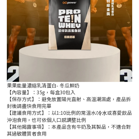
果果能量濃縮乳清蛋白- 冬瓜鮮奶
【內容量】：35g，每盒30包入
【保存方式】：避免放置陽光直射、高溫潮濕處，產品拆
封後請盡快食用完畢
【建議食用方式】：以1:10比例的常溫水
或喜愛飲品
/冷水
沖泡食用，也可依個人口感調整比例
【其他揭露事項】：本產品含有牛奶及其製品，不適合對
其過敏體質者食用