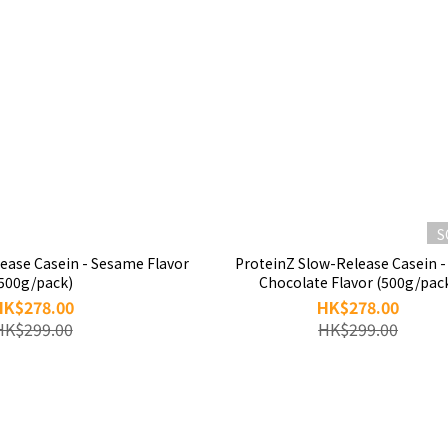
S
ease Casein - Sesame Flavor
ProteinZ Slow-Release Casein -
500g/pack)
Chocolate Flavor (500g/pac
HK$278.00
HK$278.00
HK$299.00
HK$299.00