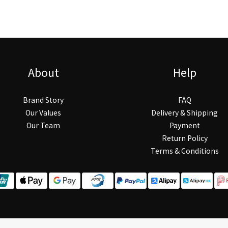
About
Help
Brand Story
FAQ
Our Values
Delivery & Shipping
Our Team
Payment
Return Policy
Terms & Conditions