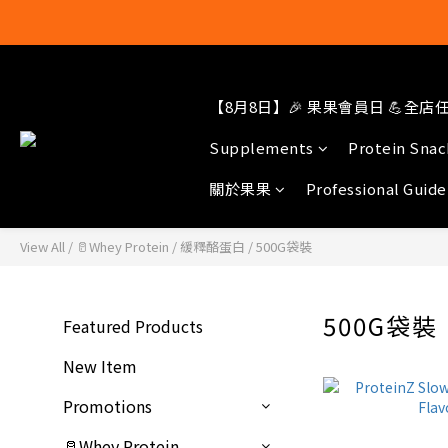
【8月8日】🎉 果果會員日 💪全店任選
結帳輸入[gop
Supplements
Protein Snac
關於果果
Professional Guide
View All
/
🥛Whey Protein
/
緩釋酪蛋白
/
500G袋裝
500G袋裝
Featured Products
New Item
Promotions
🥛Whey Protein