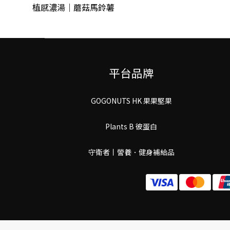
植感濃湯｜蘑菇馬鈴薯
平台品牌
GOGONUTS HK 果果堅果
Plants B 彼蛋白
守衛者丨謍養．健身補給品