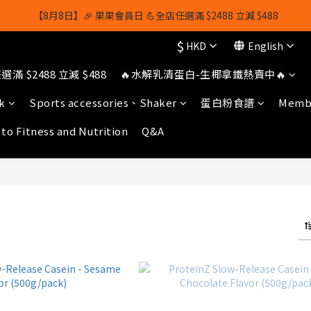
【8月8日】🎉 果果會員日 💪全店任選滿 $2488 立減 $488
【8月8日】🎉 果果會員日 💪全店任選滿 $2488 立減 $488
$
HKD
English
【1/8-31/8】8月下單即贈 蛋白威化餅×1-隨機口味
滿 $2488 立減 $488
🔥水解乳清蛋白-生椰拿鐵熱賣中🔥
owerhk]，可享全單*95折*，可與活動折扣疊加。[新會員優惠]新會員註
k
Sports accessories、Shaker
蛋白粉食譜
Membe
【8月8日】🎉 果果會員日 💪全店任選滿 $2488 立減 $488
 to Fitness and Nutrition
Q&A