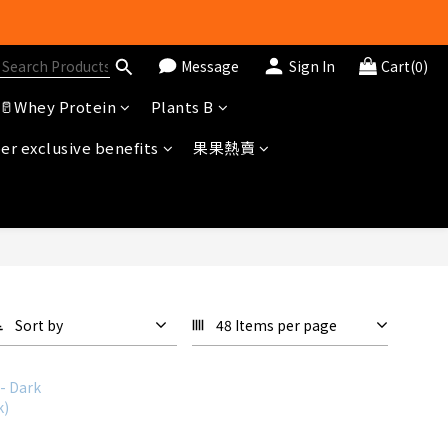
Message
Sign In
Cart(0)
🥛Whey Protein
Plants B
冊即送$20購物金
r exclusive benefits
果果熱賣
Sort by
48 Items per page