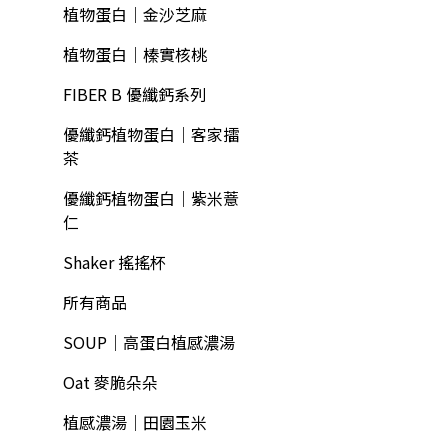
植物蛋白｜金沙芝麻
植物蛋白｜榛實核桃
FIBER B 優纖鈣系列
優纖鈣植物蛋白｜客家擂
茶
優纖鈣植物蛋白｜紫米薏
仁
Shaker 搖搖杯
所有商品
SOUP｜高蛋白植感濃湯
Oat 麥脆朵朵
植感濃湯｜田園玉米