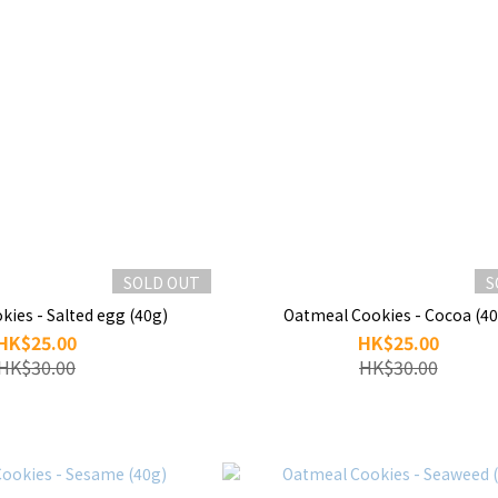
SOLD OUT
S
ies - Salted egg (40g)
Oatmeal Cookies - Cocoa (40
HK$25.00
HK$25.00
HK$30.00
HK$30.00