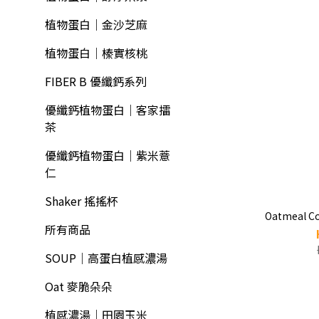
植物蛋白｜金沙芝麻
植物蛋白｜榛實核桃
FIBER B 優纖鈣系列
優纖鈣植物蛋白｜客家擂
茶
優纖鈣植物蛋白｜紫米薏
仁
Shaker 搖搖杯
Oatmeal Co
所有商品
SOUP｜高蛋白植感濃湯
Oat 麥脆朵朵
植感濃湯｜田園玉米