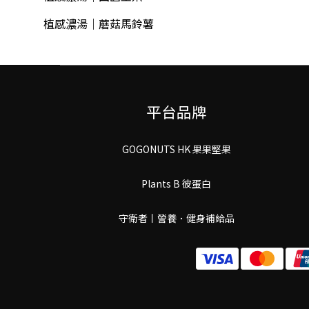
植感濃湯｜蘑菇馬鈴薯
平台品牌
GOGONUTS HK 果果堅果
Plants B 彼蛋白
守衛者丨謍養．健身補給品