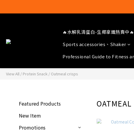
🔥水解乳清蛋白-生椰拿鐵熱賣中🔥
Sports accessories、Shaker
Professional Guide to Fitness a
View All
/
Protein Snack
/
Oatmeal crisps
OATMEAL 
Featured Products
New Item
Promotions