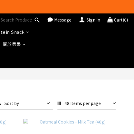
Message
Sign In
Cart(0)
tein Snack
關於果果
Sort by
48 Items per page