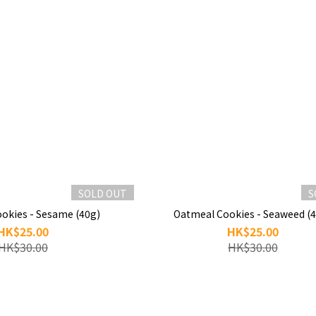
SOLD OUT
S
okies - Sesame (40g)
Oatmeal Cookies - Seaweed (
HK$25.00
HK$25.00
HK$30.00
HK$30.00