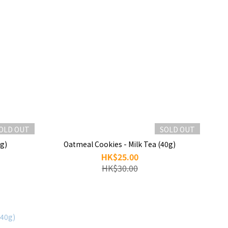
OLD OUT
SOLD OUT
g)
Oatmeal Cookies - Milk Tea (40g)
HK$25.00
HK$30.00