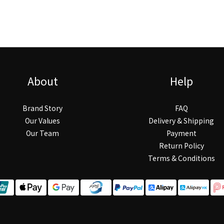
About
Help
Brand Story
FAQ
Our Values
Delivery & Shipping
Our Team
Payment
Return Policy
Terms & Conditions