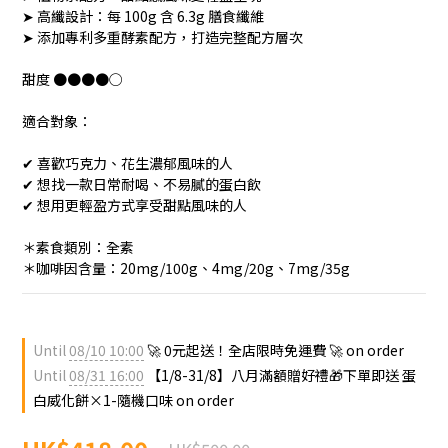
➤ 高纖設計：每 100g 含 6.3g 膳食纖維
➤ 添加專利多重酵素配方，打造完整配方層次
甜度 ●●●●○
適合對象：
✔︎ 喜歡巧克力、花生濃郁風味的人
✔︎ 想找一款日常耐喝、不易膩的蛋白飲
✔︎ 想用更輕盈方式享受甜點風味的人
＊素食類別：全素
＊咖啡因含量：20mg/100g、4mg/20g、7mg/35g
Until
08/10 10:00
🚀 0元起送！全店限時免運費 🚀 on order
Until
08/31 16:00
【1/8-31/8】八月滿額贈好禮🎁下單即送 蛋
白威化餅×1-隨機口味 on order