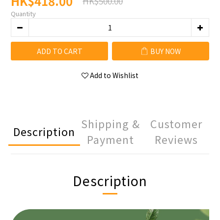
HK$418.00
HK$500.00
Quantity
ADD TO CART
BUY NOW
Add to Wishlist
Shipping &
Customer
Description
Payment
Reviews
Description