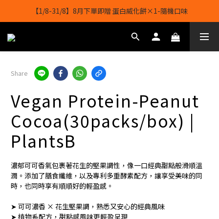
【1/8-31/8】8月下單即贈 蛋白威化餅×1-隨機口味
【1/8-31/8】8月下單即贈 蛋白威化餅×1-隨機口味
結帳輸入[gopowerhk]，可享全單*95折*，可與活動折扣疊加。
[新會員優惠]新會員註冊即送$20購物金
Share
【1/8-31/8】8月下單即贈 蛋白威化餅×1-隨機口味
Vegan Protein-Peanut
Cocoa(30packs/box) |
PlantsB
濃郁可可香氣包裹著花生的堅果調性，像一口經典甜點般滑順溫
潤。添加了膳食纖維，以及專利多重酵素配方，讓享受美味的同
時，也同時享有順順好的輕盈感。
➤ 可可濃香 × 花生堅果調，熟悉又安心的經典風味
➤ 植物系配方，甜點感風味更輕盈呈現