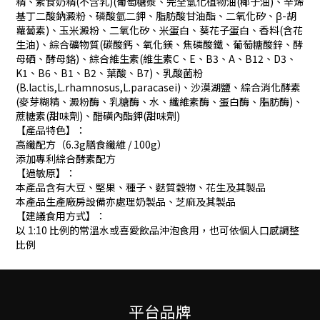
精、素食奶精(不含乳)(葡萄糖漿、完全氫化植物油(椰子油)、辛烯
基丁二酸鈉澱粉、磷酸氫二鉀、脂肪酸甘油酯、二氧化矽、β-胡
蘿蔔素)、玉米澱粉、二氧化矽、米蛋白、葵花子蛋白、香料(含花
生油)、綜合礦物質(碳酸鈣、氧化鎂、焦磷酸鐵、葡萄糖酸鋅、酵
母硒、酵母鉻)、綜合維生素(維生素C、E、B3、A、B12、D3、
K1、B6、B1、B2、葉酸、B7)、乳酸菌粉
(B.lactis,L.rhamnosus,L.paracasei)、沙漠湖鹽、綜合消化酵素
(麥芽糊精、澱粉酶、乳糖酶、水、纖維素酶、蛋白酶、脂肪酶)、
蔗糖素(甜味劑)、醋磺內酯鉀(甜味劑)
【產品特色】：
高纖配方（6.3g膳食纖維 / 100g）
添加專利綜合酵素配方
【過敏原】：
本產品含有大豆、堅果、種子、麩質穀物、花生及其製品
本產品生產廠房設備亦處理奶製品、芝麻及其製品
【建議食用方式】：
以 1:10 比例的常溫水或喜愛飲品沖泡食用，也可依個人口感調整
比例
平台品牌