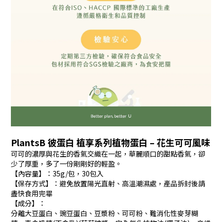
PlantsB 彼蛋白 植享系列植物蛋白 – 花生可可風味
可可的濃厚與花生的香氣交織在一起，華麗順口的甜點香氣，卻
少了厚重，多了一份剛剛好的輕盈。
【內容量】：35g/包，30包入
【保存方式】：避免放置陽光直射、高溫潮濕處，產品拆封後請
盡快食用完畢
【成分】：
分離大豆蛋白、豌豆蛋白、豆漿粉、可可粉、難消化性麥芽糊