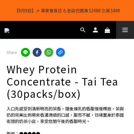
【8月8日】🎉 果果會員日 💪全店任選滿 $2488 立減 $488
【8月8日】🎉 果果會員日 💪全店任選滿 $2488 立減 $488
【1/8-31/8】8月下單即贈 蛋白威化餅×1-隨機口味
結帳輸入[gopowerhk]，可享全單*95折*，可與活動折扣疊加。
Share
[新會員優惠]新會員註冊即送$20購物金
Whey Protein
【8月8日】🎉 果果會員日 💪全店任選滿 $2488 立減 $488
Concentrate - Tai Tea
(30packs/box)
入口先感受到清新明亮的茶香，隨後煉乳的香甜慢慢釋放，茶與
奶的完美比例帶來香濃滑順的口感，甜而不膩，彷彿置身於泰國
街頭的奶茶小店，享受悠閒午後的香甜時光。
甜度：●●●●●