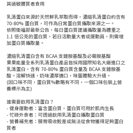
其過敏體質者食用
乳清蛋白來源於天然鮮乳萃取而得，濃縮乳清蛋白約含有
70-80% 蛋白質，可作為日常蛋白質攝取來源之一。
依照衛福部最新公告，每日蛋白質建議攝取量為體重之
1.1 倍公克的蛋白質，若日活動量大者或運動員，則需增
加蛋白質攝取量。
濃縮乳清蛋白含有 BCAA 支鏈胺基酸及必需胺基酸
果果能量全系列乳清蛋白產品皆採用國際知名大廠進口之
乳清蛋白，含有 70-80% 蛋白質含量及 BCAA 支鏈胺基
酸。溶解快速，奶味濃厚適口，味蕾體驗大升級。
(因口味不同，蛋白質%數略有不同，一個口味包裝上營
養標示為主)
誰需要飲用乳清蛋白？
- 健身運動者：富含蛋白質，蛋白質可用於肌肉生長
- 忙碌外食者：可透過飲用乳清蛋白攝取蛋白質
- 營養補充者：腸胃吸收較差或無法從食物獲得足夠蛋白
質者