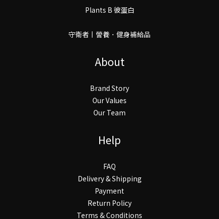
Plants B 彼蛋白
守衛者丨謍養．健身補給品
About
Brand Story
Our Values
Our Team
Help
FAQ
Delivery & Shipping
Payment
Return Policy
Terms & Conditions