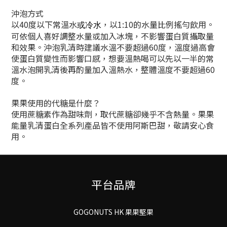
沖泡方式
以40度以下常溫水
，以1:10的水量比例搖勻飲用。
或冷水
可依個人喜好調整水量或加入冰塊，不影響蛋白質攝取量
和效果。沖泡乳清時建議水溫不要超過60度，溫度過高會
使蛋白質變性而影響口感，想要溫熱喝可以先以一半的常
溫水泡開乳清後再酌量加入溫熱水，整體溫度不要超過60
度。
果果使用的代糖是什麼？
使用蔗糖素作為甜味劑，取代蔗糖卻幾乎不含熱量。果果
能量乳清蛋白全系列產品皆不使用阿斯巴甜，敬請安心食
用。
平台品牌
GOGONUTS HK 果果堅果