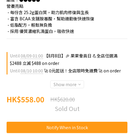
營養亮點
 - 每份含 25.2g蛋白質，助力肌肉修復與生長
 - 富含 BCAA 支鏈胺基酸，幫助運動後快速恢復
 - 低脂配方，輕鬆無負擔
 - 採用 優質濃縮乳清蛋白，吸收快速
Until
08/09 01:00
【8月8日】🎉 果果會員日 💪全店任選滿
$2488 立減 $488 on order
Until
08/10 10:00
🚀 0元起送！全店限時免運費 🚀 on order
Show more
HK$558.00
HK$620.00
Sold Out
Notify When in Stock