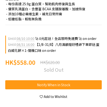
 - 每份高達 25.9g 蛋白質，幫助肌肉修復與生長
 - 優質乳清蛋白，含豐富 BCAA 支鏈胺基酸，加速恢復
 - 添加10種必需維生素，補充日常所需
 - 低糖低脂，輕鬆無負擔
Until
08/10 10:00
🚀 0元起送！全店限時免運費 🚀 on order
Until
08/31 16:00
【1/8-31/8】八月滿額贈好禮🎁下單即送 蛋
白威化餅×1-隨機口味 on order
HK$558.00
HK$620.00
Sold Out
Notify When in Stock
Add to Wishlist