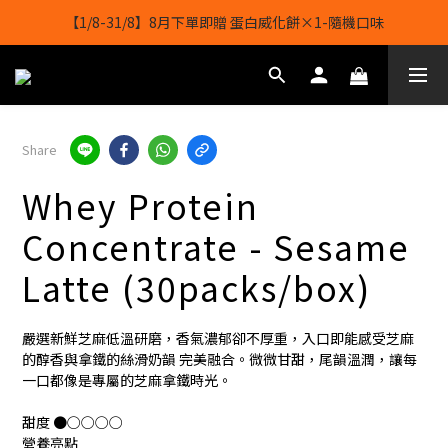
【1/8-31/8】8月下單即贈 蛋白威化餅×1-隨機口味
【1/8-31/8】8月下單即贈 蛋白威化餅×1-隨機口味
結帳輸入[gopowerhk]，可享全單*95折*，可與活動折扣疊加。
[新會員優惠]新會員註冊即送$20購物金
Share
【1/8-31/8】8月下單即贈 蛋白威化餅×1-隨機口味
Whey Protein
Concentrate - Sesame
Latte (30packs/box)
嚴選新鮮芝麻低溫研磨，香氣濃郁卻不厚重，入口即能感受芝麻
的醇香與拿鐵的絲滑奶韻 完美融合。微微甘甜，尾韻溫潤，讓每
一口都像是專屬的芝麻拿鐵時光。
甜度 ●○○○○
營養亮點