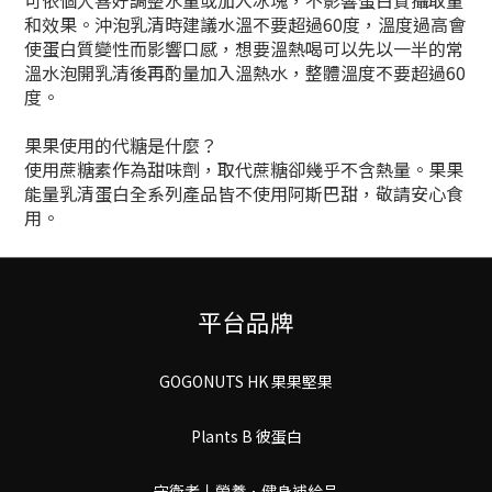
和效果。沖泡乳清時建議水溫不要超過60度，溫度過高會
使蛋白質變性而影響口感，想要溫熱喝可以先以一半的常
溫水泡開乳清後再酌量加入溫熱水，整體溫度不要超過60
度。
果果使用的代糖是什麼？
使用蔗糖素作為甜味劑，取代蔗糖卻幾乎不含熱量。果果
能量乳清蛋白全系列產品皆不使用阿斯巴甜，敬請安心食
用。
平台品牌
GOGONUTS HK 果果堅果
Plants B 彼蛋白
守衛者丨謍養．健身補給品