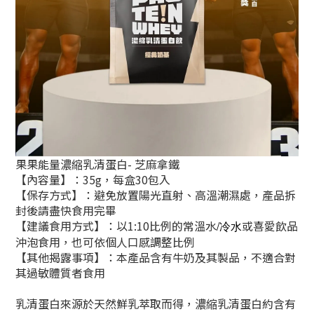
果果能量濃縮乳清蛋白- 芝麻拿鐵
【內容量】：35g，每盒30包入
【保存方式】：避免放置陽光直射、高溫潮濕處，產品拆
封後請盡快食用完畢
【建議食用方式】：以1:10比例的常溫水
或喜愛飲品
/冷水
沖泡食用，也可依個人口感調整比例
【其他揭露事項】：本產品含有牛奶及其製品，不適合對
其過敏體質者食用
乳清蛋白來源於天然鮮乳萃取而得，濃縮乳清蛋白約含有