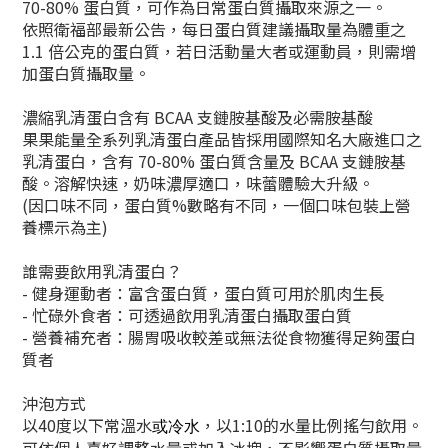
70-80% 蛋白質，可作為日常蛋白質攝取來源之一。
依照衛福部最新公告，每日蛋白質建議攝取量為體重之
1.1 倍公克的蛋白質，若日活動量大者或運動員，則需增
加蛋白質攝取量。
濃縮乳清蛋白含有 BCAA 支鏈胺基酸及必需胺基酸
果果能量全系列乳清蛋白產品皆採用國際知名大廠進口之
乳清蛋白，含有 70-80% 蛋白質含量及 BCAA 支鏈胺基
酸。溶解快速，奶味濃厚適口，味蕾體驗大升級。
(因口味不同，蛋白質%數略有不同，一個口味包裝上營
養標示為主)
誰需要飲用乳清蛋白？
- 健身運動者：富含蛋白質，蛋白質可用於肌肉生長
- 忙碌外食者：可透過飲用乳清蛋白攝取蛋白質
- 營養補充者：腸胃吸收較差或無法從食物獲得足夠蛋白
質者
沖泡方式
以40度以下常溫水
，以1:10的水量比例搖勻飲用。
或冷水
可依個人喜好調整水量或加入冰塊，不影響蛋白質攝取量