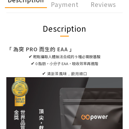
Payment
Reviews
Description
「 為突
PRO
而生的
EAA
」
✔
輕鬆攝取人體無法合成的 9 種必需胺基酸
✔
0
脂肪，小分子
EAA
，吸收效率再進階
✔
清新茶風味，飲用順口