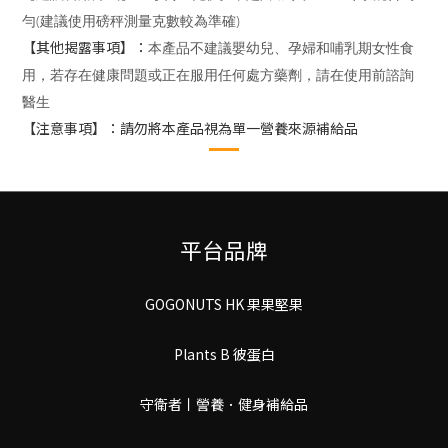
勻(建議使用磅秤測量克數較為準確)
【其他揭露事項】：
本產品不建議嬰幼兒、孕婦和哺乳期女性食
用，若存在健康問題或正在服用任何處方藥劑，請在使用前諮詢
醫生
【注意事項】：請勿將本產品視為單一營養來源補給品
平台品牌
GOGONUTS HK 果果堅果
Plants B 彼蛋白
守衛者丨謍養．健身補給品