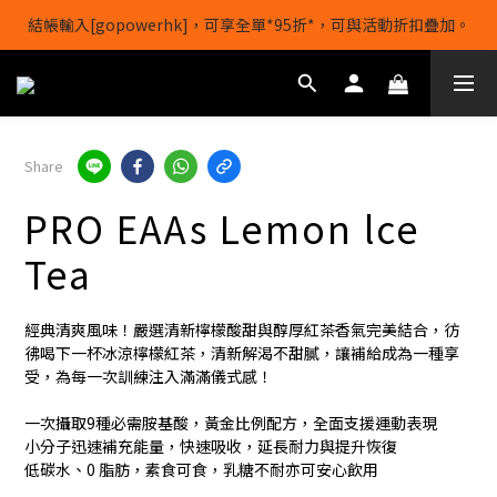
結帳輸入[gopowerhk]，可享全單*95折*，可與活動折扣疊加。
【1/8-31/8】8月下單即贈 蛋白威化餅×1-隨機口味
[新會員優惠]新會員註冊即送$20購物金
【1/8-31/8】8月下單即贈 蛋白威化餅×1-隨機口味
Share
PRO EAAs Lemon lce
Tea
經典清爽風味！嚴選清新檸檬酸甜與醇厚紅茶香氣完美結合，彷
彿喝下一杯冰涼檸檬紅茶，清新解渴不甜膩，讓補給成為一種享
受，為每一次訓練注入滿滿儀式感！
一次攝取9種必需胺基酸，黃金比例配方，全面支援運動表現
小分子迅速補充能量，快速吸收，延長耐力與提升恢復
低碳水、0 脂肪，素食可食，乳糖不耐亦可安心飲用