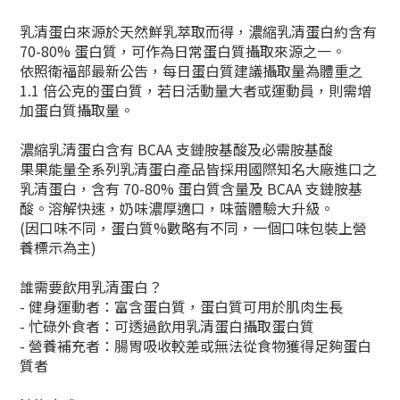
乳清蛋白來源於天然鮮乳萃取而得，濃縮乳清蛋白約含有
70-80% 蛋白質，可作為日常蛋白質攝取來源之一。
依照衛福部最新公告，每日蛋白質建議攝取量為體重之
1.1 倍公克的蛋白質，若日活動量大者或運動員，則需增
加蛋白質攝取量。
濃縮乳清蛋白含有 BCAA 支鏈胺基酸及必需胺基酸
果果能量全系列乳清蛋白產品皆採用國際知名大廠進口之
乳清蛋白，含有 70-80% 蛋白質含量及 BCAA 支鏈胺基
酸。溶解快速，奶味濃厚適口，味蕾體驗大升級。
(因口味不同，蛋白質%數略有不同，一個口味包裝上營
養標示為主)
誰需要飲用乳清蛋白？
- 健身運動者：富含蛋白質，蛋白質可用於肌肉生長
- 忙碌外食者：可透過飲用乳清蛋白攝取蛋白質
- 營養補充者：腸胃吸收較差或無法從食物獲得足夠蛋白
質者