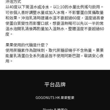
沖泡方式
以40度以下常溫水
，以1:10的水量比例搖勻飲用。
或冷水
可依個人喜好調整水量或加入冰塊，不影響蛋白質攝取量
和效果。沖泡乳清時建議水溫不要超過60度，溫度過高會
使蛋白質變性而影響口感，想要溫熱喝可以先以一半的常
溫水泡開乳清後再酌量加入溫熱水，整體溫度不要超過60
度。
果果使用的代糖是什麼？
使用蔗糖素作為甜味劑，取代蔗糖卻幾乎不含熱量。果果
能量乳清蛋白全系列產品皆不使用阿斯巴甜，敬請安心食
用。
平台品牌
GOGONUTS HK 果果堅果
Plants B 彼蛋白