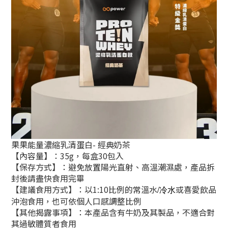
果果能量濃縮乳清蛋白- 經典奶茶
【內容量】：35g，每盒30包入
【保存方式】：避免放置陽光直射、高溫潮濕處，產品拆
封後請盡快食用完畢
【建議食用方式】：以1:10比例的常溫水
或喜愛飲品
/冷水
沖泡食用，也可依個人口感調整比例
【其他揭露事項】：本產品含有牛奶及其製品，不適合對
其過敏體質者食用