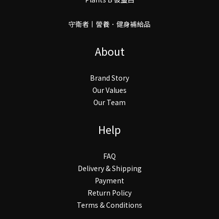
守衛者丨謍養．健身補給品
About
Brand Story
Our Values
Our Team
Help
FAQ
Delivery & Shipping
Payment
Return Policy
Terms & Conditions