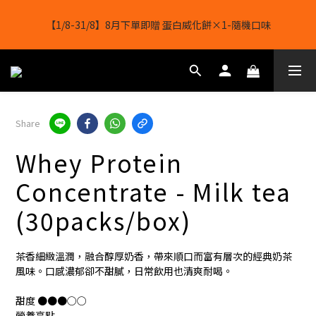
【8月8日】🎉 果果會員日 💪全店任選滿 $2488 立減 $488
結帳輸入[gopowerhk]，可享全單*95折*，可與活動折扣疊加。
[新會員優惠]新會員註冊即送$20購物金
【8月8日】🎉 果果會員日 💪全店任選滿 $2488 立減 $488
Share
Whey Protein
Concentrate - Milk tea
(30packs/box)
茶香細緻溫潤，融合醇厚奶香，帶來順口而富有層次的經典奶茶
風味。口感濃郁卻不甜膩，日常飲用也清爽耐喝。
甜度 ●●●○○
營養亮點