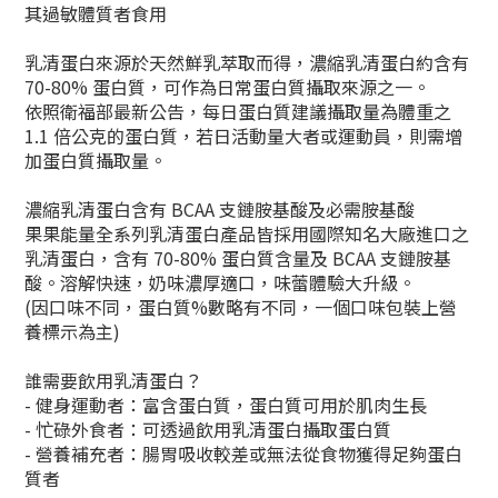
其過敏體質者食用
乳清蛋白來源於天然鮮乳萃取而得，濃縮乳清蛋白約含有
70-80% 蛋白質，可作為日常蛋白質攝取來源之一。
依照衛福部最新公告，每日蛋白質建議攝取量為體重之
1.1 倍公克的蛋白質，若日活動量大者或運動員，則需增
加蛋白質攝取量。
濃縮乳清蛋白含有 BCAA 支鏈胺基酸及必需胺基酸
果果能量全系列乳清蛋白產品皆採用國際知名大廠進口之
乳清蛋白，含有 70-80% 蛋白質含量及 BCAA 支鏈胺基
酸。溶解快速，奶味濃厚適口，味蕾體驗大升級。
(因口味不同，蛋白質%數略有不同，一個口味包裝上營
養標示為主)
誰需要飲用乳清蛋白？
- 健身運動者：富含蛋白質，蛋白質可用於肌肉生長
- 忙碌外食者：可透過飲用乳清蛋白攝取蛋白質
- 營養補充者：腸胃吸收較差或無法從食物獲得足夠蛋白
質者