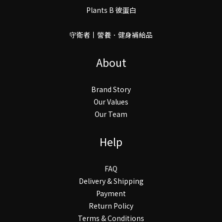
Plants B 彼蛋白
守衛者丨謍養．健身補給品
About
Brand Story
Our Values
Our Team
Help
FAQ
Delivery & Shipping
Payment
Return Policy
Terms & Conditions