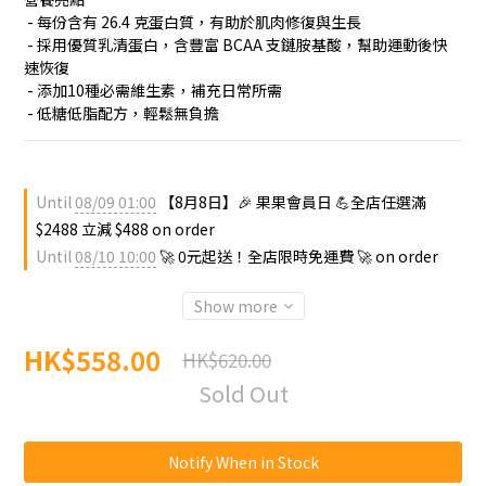
 - 每份含有 26.4 克蛋白質，有助於肌肉修復與生長
 - 採用優質乳清蛋白，含豐富 BCAA 支鏈胺基酸，幫助運動後快
速恢復
 - 添加10種必需維生素，補充日常所需
 - 低糖低脂配方，輕鬆無負擔
Until
08/09 01:00
【8月8日】🎉 果果會員日 💪全店任選滿
$2488 立減 $488 on order
Until
08/10 10:00
🚀 0元起送！全店限時免運費 🚀 on order
Show more
HK$558.00
HK$620.00
Sold Out
Notify When in Stock