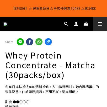
【8月8日】🎉 果果會員日 💪全店任選滿 $2488 立減 $488
【8月8日】🎉 果果會員日 💪全店任選滿 $2488 立減 $488
【1/8-31/8】8月下單即贈 蛋白威化餅×1-隨機口味
結帳輸入[gopowerhk]，可享全單*95折*，可與活動折扣疊加。
Share
[新會員優惠]新會員註冊即送$20購物金
Whey Protein
【8月8日】🎉 果果會員日 💪全店任選滿 $2488 立減 $488
Concentrate - Matcha
(30packs/box)
帶有日式抹茶特有的清新茶韻，入口微微回甘，融合乳清蛋白的
淡雅奶香，口感溫潤順滑，不甜不膩，清爽耐喝。
甜度 ●●○○○
營養亮點