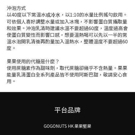
沖泡方式
以40度以下常溫水
，以1:10的水量比例搖勻飲用。
或冷水
可依個人喜好調整水量或加入冰塊，不影響蛋白質攝取量
和效果。沖泡乳清時建議水溫不要超過60度，溫度過高會
使蛋白質變性而影響口感，想要溫熱喝可以先以一半的常
溫水泡開乳清後再酌量加入溫熱水，整體溫度不要超過60
度。
果果使用的代糖是什麼？
使用蔗糖素作為甜味劑，取代蔗糖卻幾乎不含熱量。果果
能量乳清蛋白全系列產品皆不使用阿斯巴甜，敬請安心食
用。
平台品牌
GOGONUTS HK 果果堅果