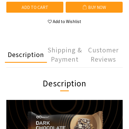
ADD TO CART
BUY NOW
Add to Wishlist
Shipping &
Customer
Description
Payment
Reviews
Description