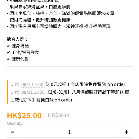
- 不甜膩 耐咀嚼 增加飽足感
- 果果自家烘烤堅果，口感更酥脆
- 添加南瓜仁、核桃、杏仁，滿滿的優質脂肪跟碳水來源
- 使用海藻糖，低升糖指數更健康
- 添加稀有黑瑪卡可增強體力、精神旺盛 提升運動表現
適合人群：
✔ 健身補給
✔ 工作/學習零食
✔ 健康代餐
Until
08/10 10:00
🚀 0元起送！全店限時免運費 🚀 on order
Until
08/31 16:00
【1/8-31/8】八月滿額贈好禮🎁下單即送 蛋
白威化餅×1-隨機口味 on order
HK$25.00
HK$30.00
Quantity