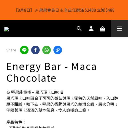
【8月8日】🎉 果果會員日 💪全店任選滿 $2488 立減 $488
【8月8日】🎉 果果會員日 💪全店任選滿 $2488 立減 $488
【1/8-31/8】8月下單即贈 蛋白威化餅×1-隨機口味
結帳輸入[gopowerhk]，可享全單*95折*，可與活動折扣疊加。
Share
[新會員優惠]新會員註冊即送$20購物金
Energy Bar - Maca
【8月8日】🎉 果果會員日 💪全店任選滿 $2488 立減 $488
Chocolate
🌰 堅果能量棒 – 黑巧瑪卡口味 🍫
黑巧瑪卡口味融合了可可的微苦與瑪卡獨特的天然風味，入口醇
厚不甜膩。咬下去，堅果的香脆與黑巧的絲滑交織，層次分明；
伴隨著瑪卡淡淡的草本氣息，令人愈嚼愈上癮。
產品特色：