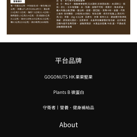
平台品牌
GOGONUTS HK 果果堅果
Plants B 彼蛋白
守衛者丨謍養．健身補給品
About