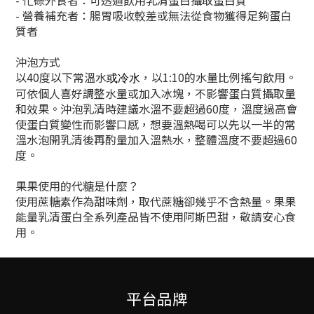
- 營養補充者：腸胃吸收較差或無法從食物獲得足夠蛋白
質者
沖泡方式
以40度以下常溫水
，以1:10的水量比例搖勻飲用。
或冷水
可依個人喜好調整水量或加入冰塊，不影響蛋白質攝取量
和效果。沖泡乳清時建議水溫不要超過60度，溫度過高會
使蛋白質變性而影響口感，想要溫熱喝可以先以一半的常
溫水泡開乳清後再酌量加入溫熱水，整體溫度不要超過60
度。
果果使用的代糖是什麼？
使用蔗糖素作為甜味劑，取代蔗糖卻幾乎不含熱量。果果
能量乳清蛋白全系列產品皆不使用阿斯巴甜，敬請安心食
用。
平台品牌