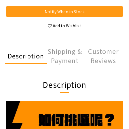
Notify When in Stock
Add to Wishlist
Shipping &
Customer
Description
Payment
Reviews
Description