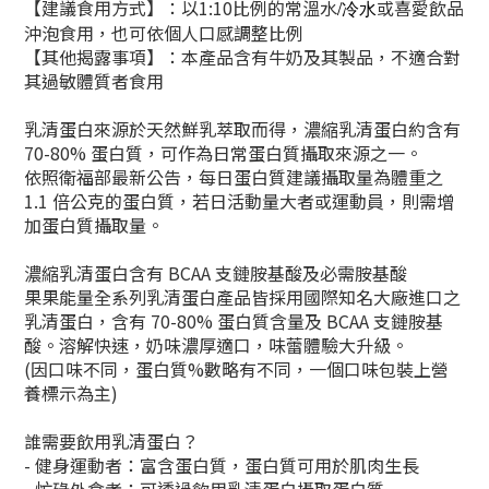
【建議食用方式】：以1:10比例的常溫水
或喜愛飲品
/冷水
沖泡食用，也可依個人口感調整比例
【其他揭露事項】：本產品含有牛奶及其製品，不適合對
其過敏體質者食用
乳清蛋白來源於天然鮮乳萃取而得，濃縮乳清蛋白約含有
70-80% 蛋白質，可作為日常蛋白質攝取來源之一。
依照衛福部最新公告，每日蛋白質建議攝取量為體重之
1.1 倍公克的蛋白質，若日活動量大者或運動員，則需增
加蛋白質攝取量。
濃縮乳清蛋白含有 BCAA 支鏈胺基酸及必需胺基酸
果果能量全系列乳清蛋白產品皆採用國際知名大廠進口之
乳清蛋白，含有 70-80% 蛋白質含量及 BCAA 支鏈胺基
酸。溶解快速，奶味濃厚適口，味蕾體驗大升級。
(因口味不同，蛋白質%數略有不同，一個口味包裝上營
養標示為主)
誰需要飲用乳清蛋白？
- 健身運動者：富含蛋白質，蛋白質可用於肌肉生長
- 忙碌外食者：可透過飲用乳清蛋白攝取蛋白質