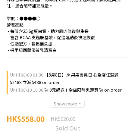
味，適合隨時補充能量。
甜度：●●●●○
營養亮點
 - 每份含25.6g蛋白質，助力肌肉修復與生長
 - 富含 BCAA 支鏈胺基酸，促進運動後快速恢復
 - 低脂配方，輕鬆無負擔
 - 採用紐西蘭優質乳清蛋白
Until
08/09 01:00
【8月8日】🎉 果果會員日 💪全店任選滿
$2488 立減 $488 on order
Until
08/10 10:00
🚀 0元起送！全店限時免運費 🚀 on order
Show more
HK$558.00
HK$620.00
Sold Out