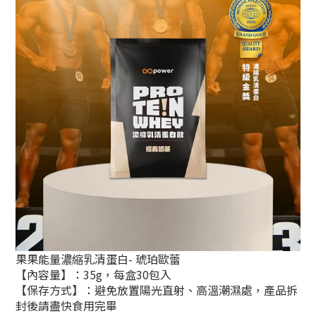
果果能量濃縮乳清蛋白- 琥珀歐蕾
【內容量】：35g，每盒30包入
【保存方式】：避免放置陽光直射、高溫潮濕處，產品拆
封後請盡快食用完畢