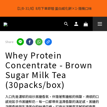
【1/8-31/8】8月下單即贈 蛋白威化餅×1-隨機口味
【8月8日】🎉 果果會員日 💪全店任選滿 $2488 立減 $488
結帳輸入[gopowerhk]，可享全單*95折*，可與活動折扣疊加。
[新會員優惠]新會員註冊即送$20購物金
【8月8日】🎉 果果會員日 💪全店任選滿 $2488 立減 $488
Share
Whey Protein
Concentrate - Brown
Sugar Milk Tea
(30packs/box)
入口先是濃郁的焙炒黑糖香氣，伴隨著焦糖般的微甜，滑順的口
感宛如手作黑糖鮮奶，每一口都帶來溫潤香甜的滿足感。黑糖的
深厚香韻與乳清蛋白的絲滑交織，打造出溫暖而不膩的經典風