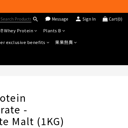
冊即送$20購物金
Message
Sign In
Cart(0)
🥛Whey Protein
Plants B
r exclusive benefits
果果熱賣
otein
rate -
te Malt (1KG)