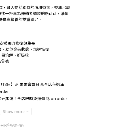
底，融入麥芽獨特的清甜香氣，交織出層
彷彿一杯專為運動者調製的熱可可，濃郁
味覺與營養的雙重滿足。
質，支援肌肉修復與生長
胺基酸，助你突破狀態、加速恢復
，易溶解、好吸收
無負擔
月8日】🎉 果果會員日 💪全店任選滿
order
 0元起送！全店限時免運費 🚀 on order
Show more
HK$560.00