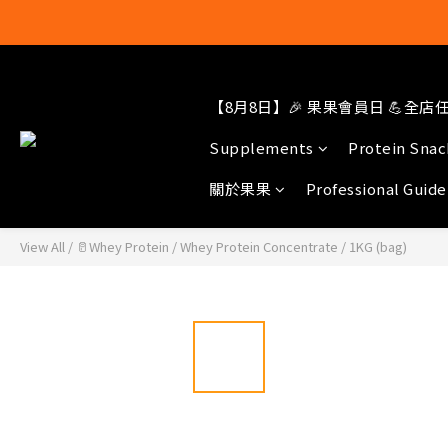
結帳輸入[gop
【8月8日】🎉 果果會員日 💪全店任選
Supplements
Protein Snac
關於果果
Professional Guide
View All
/
🥛Whey Protein
/
Whey Protein Concentrate
/
1KG (bag)