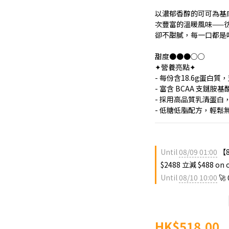
以濃郁香醇的可可為基
次豐富的溫暖風味——
卻不甜膩，每一口都是
甜度●●●○○
✦營養亮點✦
- 每份含18.6g蛋白
- 富含 BCAA 支鏈
- 採用高品質乳清蛋白
- 低糖低脂配方，輕鬆
Until
08/09 01:00
【8
$2488 立減 $488 on 
Until
08/10 10:00
🚀
HK$518.00