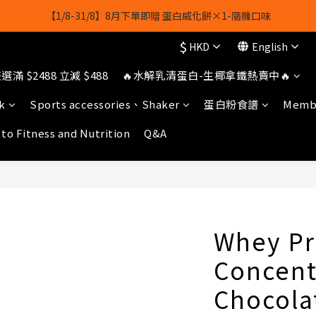
【8月8日】🎉 果果會員日 💪全店任選滿 $2488 立減 $488
owerhk]，可享全單*95折*，可與活動折扣疊加。[新會員優惠]新會員註
$
HKD
English
【8月8日】🎉 果果會員日 💪全店任選滿 $2488 立減 $488
滿 $2488 立減 $488
🔥水解乳清蛋白-生椰拿鐵熱賣中🔥
k
Sports accessories、Shaker
蛋白粉食譜
Membe
 to Fitness and Nutrition
Q&A
Whey Pr
Concent
Chocola